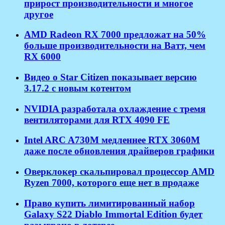
прирост производительности и многое
другое
AMD Radeon RX 7000 предложат на 50%
больше производительности на Ватт, чем
RX 6000
Видео о Star Citizen показывает версию
3.17.2 с новым котентом
NVIDIA разработала охлаждение с тремя
вентиляторами для RTX 4090 FE
Intel ARC A730M медленнее RTX 3060M
даже после обновления драйверов графики
Оверклокер скальпировал процессор AMD
Ryzen 7000, которого еще нет в продаже
Право купить лимитированный набор
Galaxy S22 Diablo Immortal Edition будет