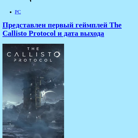
PC
Представлен первый геймплей The
Callisto Protocol и дата выхода