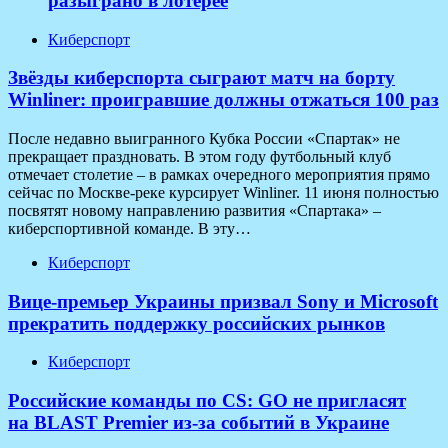
разыграно в лотерее
Киберспорт
Звёзды киберспорта сыграют матч на борту
Winliner: проигравшие должны отжаться 100 раз
После недавно выигранного Кубка России «Спартак» не
прекращает праздновать. В этом году футбольный клуб
отмечает столетие – в рамках очередного мероприятия прямо
сейчас по Москве-реке курсирует Winliner. 11 июня полностью
посвятят новому направлению развития «Спартака» –
киберспортивной команде. В эту…
Киберспорт
Вице-премьер Украины призвал Sony и Microsoft
прекратить поддержку российских рынков
Киберспорт
Российские команды по CS: GO не пригласят
на BLAST Premier из-за событий в Украине