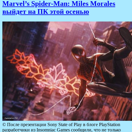
Marvel’s Spider-Man: Miles Morales
выйдет на ПК этой осенью
© После презентации Sony State of Play в блоге PlayStation
разработчики из Insomniac Games сообщили, что не только