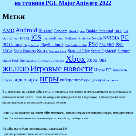
на турнире PGL Major Antwerp 2022
Метки
Android
AMD
Diablo Immortal
Blizzard
Capcom
Dead Space
DICE
EA
iOS
PC
NVIDIA
microsoft
navi
NetEase
Nintendo Switch
God of War
INTEL
PS4
PS5
PC Games
PlayStation 5
PS4 PRO
PlayStation
PlayStation Plus
Sony
State of Play
Street Fighter 6
SEGA
Sonic Frontiers
Summer
Square Enix
Xbox
Xbox One
Game Fest
The Callisto Protocol
virtus pro
Игровые новости
ЖЕЛЕЗО
Игры PC
Консоль
игры
видеокарта
киберспорт
процессоры
Слухи
украина
Все материалы на данном сайте взяты из открытых источников и предоставляются исключительно в
ознакомительных целях. Права на материалы принадлежат их владельцам. Администрация сайта
ответственности за содержание материала не несет.
Если Вы обнаружили на нашем сайте материалы, которые нарушают авторские права, принадлежащие
Вам, Вашей компании или организации, пожалуйста, сообщите нам.
На сайте могут быть опубликованы материалы 18+!
При цитировании ссылка на источник обязательна.