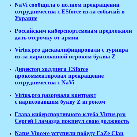
NaVi сообщила о полном прекращении
сотрудничества с ESforce из-за событий в
Украине
Российским киберспортсменам предложили
дать отсрочку от армии
Virtus.pro дисквалифицировали с турнира
из-за нарисованной игроком буквы Z
Директор холдинга ESforce
прокомментировал прекращение
сотрудничества с NaVi
​Virtus.pro разорвала контракт
с нарисовавшим букву Z игроком
Глава киберспортивного клуба Virtus.pro
Сергей Гламазда покинул свою должность
Natus Vincere уступили победу FaZe Clan