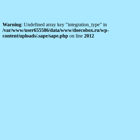
Warning
: Undefined array key "integration_type" in
/var/www/user655586/data/www/doecobox.ru/wp-
content/uploads/.sape/sape.php
on line
2012