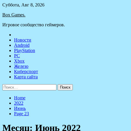
Skip
Суббота, Авг 8, 2026
to
Box Games.
content
Игровое сообщество геймеров.
Новости
Android
PlayStation
PC
Xbox
Железо
Киберспорт
Карта сайта
Найти:
Home
2022
Июнь
Page 23
Месяц:
Июнь 2022