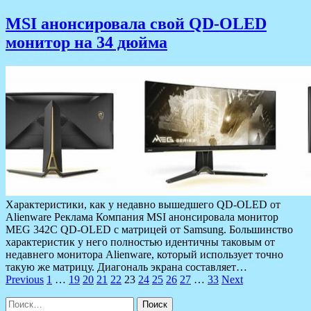
MSI анонсировала свой QD-OLED
монитор на 34 дюйма
Характеристики, как у недавно вышедшего QD-OLED от
Alienware Реклама Компания MSI анонсировала монитор
MEG 342C QD-OLED с матрицей от Samsung. Большинство
характеристик у него полностью идентичны таковым от
недавнего монитора Alienware, который использует точно
такую же матрицу. Диагональ экрана составляет…
Пагинация
Previous
1
…
19
20
21
22
23
24
25
26
27
…
33
Next
записей
Найти: