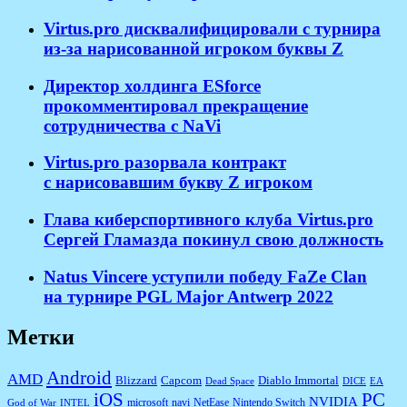
Virtus.pro дисквалифицировали с турнира
из-за нарисованной игроком буквы Z
Директор холдинга ESforce
прокомментировал прекращение
сотрудничества с NaVi
​Virtus.pro разорвала контракт
с нарисовавшим букву Z игроком
Глава киберспортивного клуба Virtus.pro
Сергей Гламазда покинул свою должность
Natus Vincere уступили победу FaZe Clan
на турнире PGL Major Antwerp 2022
Метки
Android
AMD
Diablo Immortal
Blizzard
Capcom
Dead Space
DICE
EA
iOS
PC
NVIDIA
microsoft
navi
NetEase
Nintendo Switch
God of War
INTEL