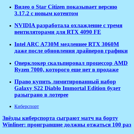
Видео о Star Citizen показывает версию
3.17.2 с новым котентом
NVIDIA разработала охлаждение с тремя
вентиляторами для RTX 4090 FE
Intel ARC A730M медленнее RTX 3060M
даже после обновления драйверов графики
Оверклокер скальпировал процессор AMD
Ryzen 7000, которого еще нет в продаже
Право купить лимитированный набор
Galaxy S22 Diablo Immortal Edition будет
разыграно в лотерее
Киберспорт
Звёзды киберспорта сыграют матч на борту
Winliner: проигравшие должны отжаться 100 раз