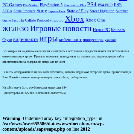
PS4
PS5
PC Games
PlayStation 5
PS4 PRO
PlayStation
PlayStation Plus
Sony
State of Play
Street Fighter 6
SEGA
Sonic Frontiers
Summer
Square Enix
Xbox
Xbox One
Game Fest
The Callisto Protocol
virtus pro
Игровые новости
ЖЕЛЕЗО
Игры PC
Консоль
игры
видеокарта
киберспорт
процессоры
Слухи
украина
Все материалы на данном сайте взяты из открытых источников и предоставляются исключительно в
ознакомительных целях. Права на материалы принадлежат их владельцам. Администрация сайта
ответственности за содержание материала не несет.
Если Вы обнаружили на нашем сайте материалы, которые нарушают авторские права, принадлежащие
Вам, Вашей компании или организации, пожалуйста, сообщите нам.
На сайте могут быть опубликованы материалы 18+!
При цитировании ссылка на источник обязательна.
Warning
: Undefined array key "integration_type" in
/var/www/user655586/data/www/doecobox.ru/wp-
content/uploads/.sape/sape.php
on line
2012