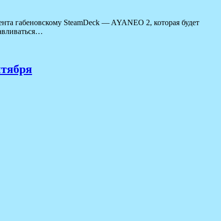
рента габеновскому SteamDeck — AYANEO 2, которая будет
навливаться…
нтября