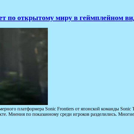
т по открытому миру в геймплейном виде
ерного платформера Sonic Frontiers от японской команды Soni
екте. Мнения по показанному среди игроков разделились. Мног