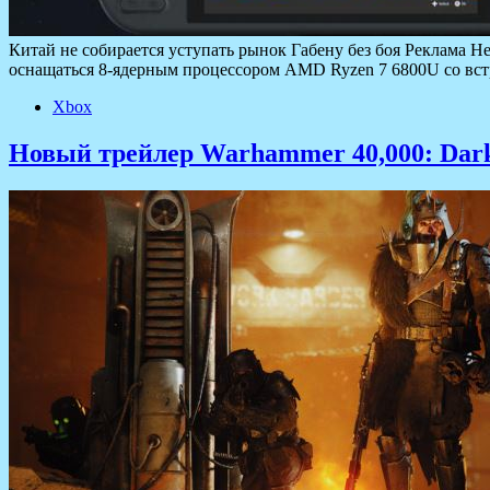
Китай не собирается уступать рынок Габену без боя Реклама
оснащаться 8-ядерным процессором AMD Ryzen 7 6800U со вст
Xbox
Новый трейлер Warhammer 40,000: Darkt