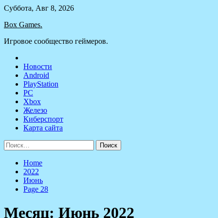
Skip
Суббота, Авг 8, 2026
to
Box Games.
content
Игровое сообщество геймеров.
Новости
Android
PlayStation
PC
Xbox
Железо
Киберспорт
Карта сайта
Найти:
Home
2022
Июнь
Page 28
Месяц:
Июнь 2022