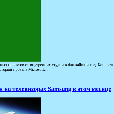
ных проектов от внутренних студий в ближайший год. Конкретное
оторый провела Microsoft…
 на телевизорах Samsung в этом месяце