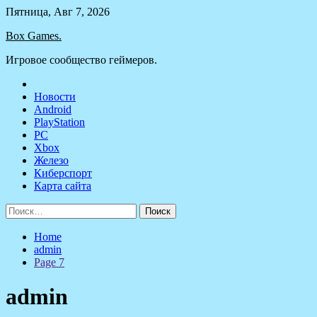
Skip
Пятница, Авг 7, 2026
to
Box Games.
content
Игровое сообщество геймеров.
Новости
Android
PlayStation
PC
Xbox
Железо
Киберспорт
Карта сайта
Найти:
Home
admin
Page 7
admin