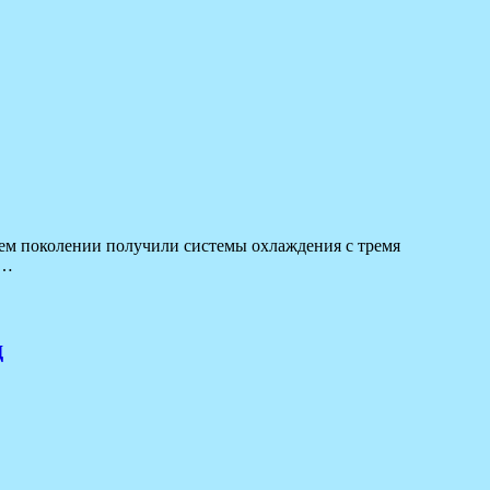
щем поколении получили системы охлаждения с тремя
я…
д