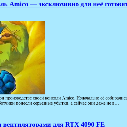
нсоль Amico — эксклюзивно для неё гото
при производстве своей консоли Amico. Изначально её собиралис
аботчики понесли серьезные убытки, а сейчас они даже не в…
я вентиляторами для RTX 4090 FE