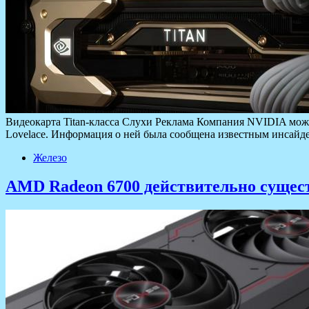
Видеокарта Titan-класса Слухи Реклама Компания NVIDIA може
Lovelace. Информация о ней была сообщена известным инсайде
Железо
AMD Radeon 6700 действительно сущест