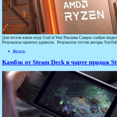
Для тестов взяли игру God of War Реклама Самую слабую виде
Результаты приятно удивили. Результаты тестов авторы YouTu
Железо
Камбэк от Steam Deck в чарте продаж S