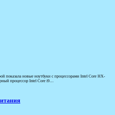
й показала новые ноутбуки с процессорами Intel Core HX-
ный процессор Intel Core i9…
питания