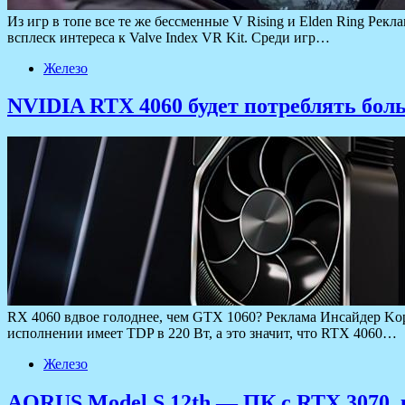
Из игр в топе все те же бессменные V Rising и Elden Ring Рек
всплеск интереса к Valve Index VR Kit. Среди игр…
Железо
NVIDIA RTX 4060 будет потреблять бол
RX 4060 вдвое голоднее, чем GTX 1060? Реклама Инсайдер Kop
исполнении имеет TDP в 220 Вт, а это значит, что RTX 4060…
Железо
AORUS Model S 12th — ПК с RTX 3070, 