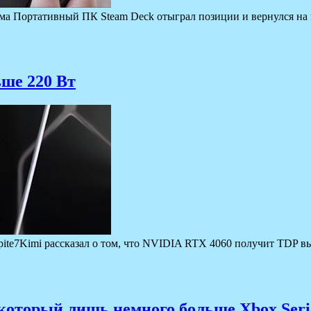
лама Портативный ПК Steam Deck отыграл позиции и вернулся на 
ьше 220 Вт
ite7Kimi рассказал о том, что NVIDIA RTX 4060 получит TDP в
который лишь немного больше Xbox Seri