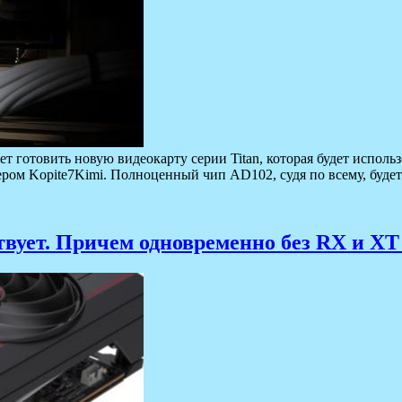
т готовить новую видеокарту серии Titan, которая будет исполь
ром Kopite7Kimi. Полноценный чип AD102, судя по всему, будет
вует. Причем одновременно без RX и XT