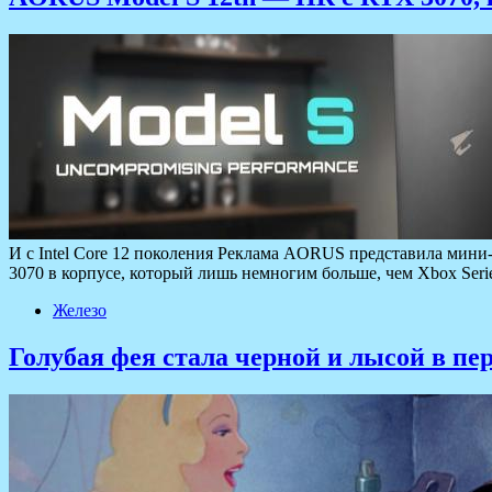
И с Intel Core 12 поколения Реклама AORUS представила мини-
3070 в корпусе, который лишь немногим больше, чем Xbox Se
Железо
Голубая фея стала черной и лысой в пе