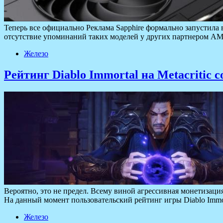
Теперь все официально Реклама Sapphire формально запустила
отсутствие упоминаний таких моделей у других партнером AM
Железо
Рейтинг Diablo Immortal на Metacritic 
Вероятно, это не предел. Всему виной агрессивная монетизация 
На данный момент пользовательский рейтинг игры Diablo Immort
Железо