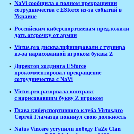
NaVi сообщила о полном прекращении
сотрудничества с ESforce из-за событий в
Украине
Российским киберспортсменам предложили
дать отсрочку от армии
Virtus.pro дисквалифицировали с турнира
из-за нарисованной игроком буквы Z
Директор холдинга ESforce
прокомментировал прекращение
сотрудничества с NaVi
​Virtus.pro разорвала контракт
с нарисовавшим букву Z игроком
Глава киберспортивного клуба Virtus.pro
Сергей Гламазда покинул свою должность
Natus Vincere уступили победу FaZe Clan