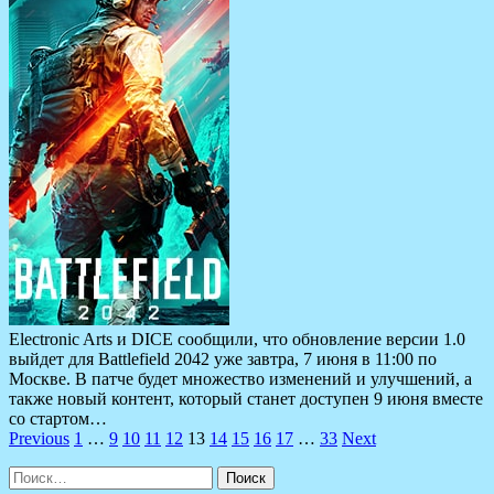
Electronic Arts и DICE сообщили, что обновление версии 1.0
выйдет для Battlefield 2042 уже завтра, 7 июня в 11:00 по
Москве. В патче будет множество изменений и улучшений, а
также новый контент, который станет доступен 9 июня вместе
со стартом…
Пагинация
Previous
1
…
9
10
11
12
13
14
15
16
17
…
33
Next
записей
Найти: