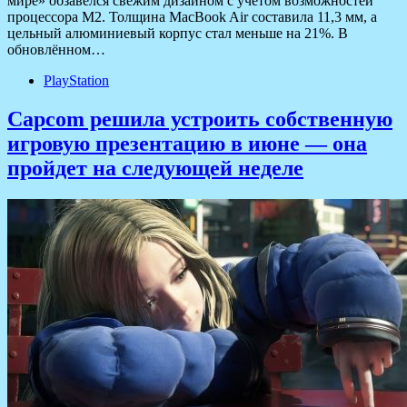
мире» обзавёлся свежим дизайном с учётом возможностей
процессора M2. Толщина MacBook Air составила 11,3 мм, а
цельный алюминиевый корпус стал меньше на 21%. В
обновлённом…
PlayStation
Capcom решила устроить собственную
игровую презентацию в июне — она
пройдет на следующей неделе