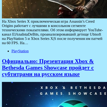
На Xbox Series X приключенческая игра Assassin’s Creed
Origins работает с лучшими в консольном сегменте
техническими показателями. Об этом информирует YouTube-
канал ElAnalistaDeBits, проанализировавший детище Ubisoft
на PlayStation 5 и Xbox Series X|S после получения им патчей
на 60 FPS. На…
PlayStation
Официально: Презентация Xbox &
Bethesda Games Showcase пройдет с
субтитрами на русском языке