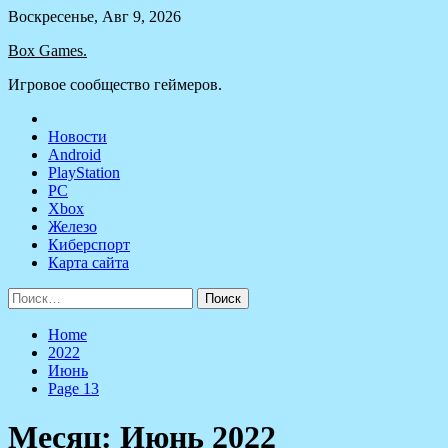
Skip
Воскресенье, Авг 9, 2026
to
Box Games.
content
Игровое сообщество геймеров.
Новости
Android
PlayStation
PC
Xbox
Железо
Киберспорт
Карта сайта
Найти:
Home
2022
Июнь
Page 13
Месяц:
Июнь 2022