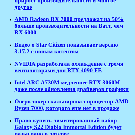
прирост производительности и многое
другое
AMD Radeon RX 7000 предложат на 50%
больше производительности на Ватт, чем
RX 6000
Видео о Star Citizen показывает версию
3.17.2 с новым котентом
NVIDIA разработала охлаждение с тремя
вентиляторами для RTX 4090 FE
Intel ARC A730M медленнее RTX 3060M
даже после обновления драйверов графики
Оверклокер скальпировал процессор AMD
Ryzen 7000, которого еще нет в продаже
Право купить лимитированный набор
Galaxy S22 Diablo Immortal Edition будет
разыграно в лотерее