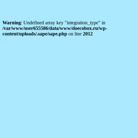
Warning
: Undefined array key "integration_type" in
/var/www/user655586/data/www/doecobox.ru/wp-
content/uploads/.sape/sape.php
on line
2012