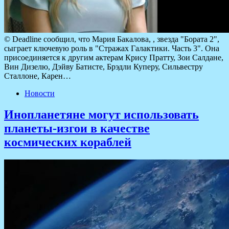
© Deadline сообщил, что Мария Бакалова, , звезда "Бората 2",
сыграет ключевую роль в "Стражах Галактики. Часть 3". Она
присоединяется к другим актерам Крису Пратту, Зои Салдане,
Вин Дизелю, Дэйву Батисте, Брэдли Куперу, Сильвестру
Сталлоне, Карен…
Новости
Инопланетяне могут использовать
планеты-изгои в качестве
космических кораблей