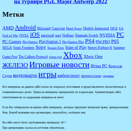
на турнире PGL Major Antwerp 2022
Метки
Android
AMD
Diablo Immortal
Blizzard
Capcom
Dead Space
DICE
EA
iOS
PC
NVIDIA
microsoft
navi
NetEase
Nintendo Switch
God of War
INTEL
PS4
PS5
PC Games
PlayStation 5
PS4 PRO
PlayStation
PlayStation Plus
Sony
State of Play
Street Fighter 6
SEGA
Sonic Frontiers
Summer
Square Enix
Xbox
Xbox One
Game Fest
The Callisto Protocol
virtus pro
Игровые новости
ЖЕЛЕЗО
Игры PC
Консоль
игры
видеокарта
киберспорт
процессоры
Слухи
украина
Все материалы на данном сайте взяты из открытых источников и предоставляются исключительно в
ознакомительных целях. Права на материалы принадлежат их владельцам. Администрация сайта
ответственности за содержание материала не несет.
Если Вы обнаружили на нашем сайте материалы, которые нарушают авторские права, принадлежащие
Вам, Вашей компании или организации, пожалуйста, сообщите нам.
На сайте могут быть опубликованы материалы 18+!
При цитировании ссылка на источник обязательна.