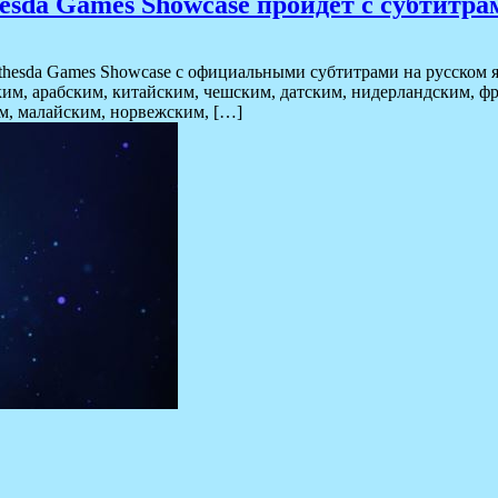
sda Games Showcase пройдет с субтитра
hesda Games Showcase с официальными субтитрами на русском яз
ким, арабским, китайским, чешским, датским, нидерландским, ф
м, малайским, норвежским, […]