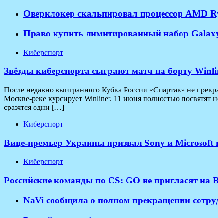
Оверклокер скальпировал процессор AMD Ryz
Право купить лимитированный набор Galaxy S
Киберспорт
Звёзды киберспорта сыграют матч на борту Winl
После недавно выигранного Кубка России «Спартак» не прекращ
Москве-реке курсирует Winliner. 11 июня полностью посвятят 
сразятся одни […]
Киберспорт
Вице-премьер Украины призвал Sony и Microsoft
Киберспорт
Российские команды по CS: GO не пригласят на B
NaVi сообщила о полном прекращении сотрудн