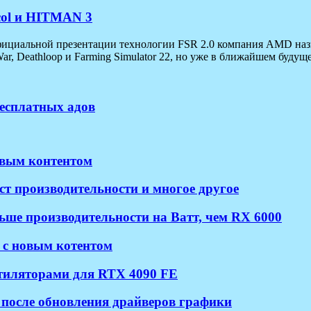
ocol и HITMAN 3
 официальной презентации технологии FSR 2.0 компания AMD наз
, Deathloop и Farming Simulator 22, но уже в ближайшем будуще
бесплатных адов
новым контентом
ст производительности и многое другое
ше производительности на Ватт, чем RX 6000
2 с новым котентом
нтиляторами для RTX 4090 FE
 после обновления драйверов графики