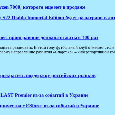
en 7000, которого еще нет в продаже
22 Diablo Immortal Edition будет разыграно в лот
iner: проигравшие должны отжаться 100 раз
ает праздновать. В этом году футбольный клуб отмечает столет
новому направлению развития «Спартака» – киберспортивной ком
 прекратить поддержку российских рынков
LAST Premier из-за событий в Украине
ичества с ESforce из-за событий в Украине