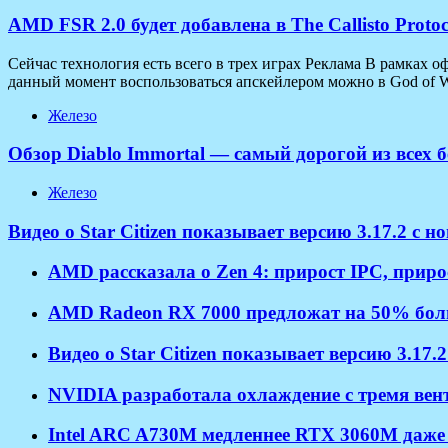
AMD FSR 2.0 будет добавлена в The Callisto Prot
Сейчас технология есть всего в трех играх Реклама В рамках
данный момент воспользоваться апскейлером можно в God of War
Железо
Обзор Diablo Immortal — самый дорогой из всех 
Железо
Видео о Star Citizen показывает версию 3.17.2 с 
AMD рассказала о Zen 4: прирост IPC, приро
AMD Radeon RX 7000 предложат на 50% боль
Видео о Star Citizen показывает версию 3.17.
NVIDIA разработала охлаждение с тремя ве
Intel ARC A730M медленнее RTX 3060M даже