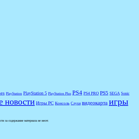
PS4
PS5
es
PlayStation 5
PS4 PRO
SEGA
Sonic
PlayStation
PlayStation Plus
игры
е новости
видеокарта
Игры PC
Консоль
Слухи
и за содержание материала не несет.