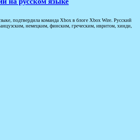
ми на русском языке
ыке, подтвердила команда Xbox в блоге Xbox Wire. Русский
ранцузским, немецким, финским, греческим, ивритом, хинди,