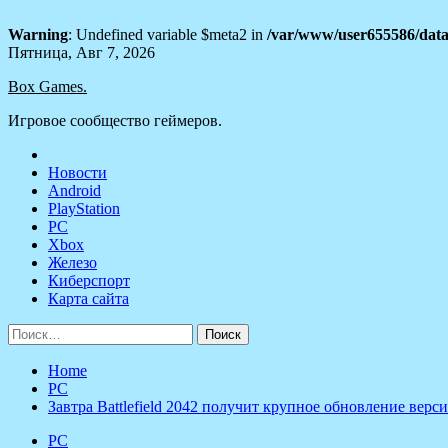
Warning
: Undefined variable $meta2 in
/var/www/user655586/data
Skip
Пятница, Авг 7, 2026
to
Box Games.
content
Игровое сообщество геймеров.
Новости
Android
PlayStation
PC
Xbox
Железо
Киберспорт
Карта сайта
Найти:
Home
PC
Завтра Battlefield 2042 получит крупное обновление верси
PC