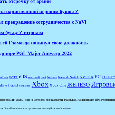
ать отсрочку от армии
з-за нарисованной игроком буквы Z
л прекращение сотрудничества с NaVi
шим букву Z игроком
ргей Гламазда покинул свою должность
 турнире PGL Major Antwerp 2022
iOS
PC
NVIDIA
PC Gam
microsoft
navi
NetEase
Nintendo Switch
of War
INTEL
Xbox
Игровы
ЖЕЛЕЗО
Xbox One
llisto Protocol
virtus pro
комительных целях. Права на материалы принадлежат их владельцам. Администрация сайта ответственност
ам, Вашей компании или организации, пожалуйста, сообщите нам.