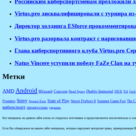
Российским киберспортсменам предложили д
Virtus.pro дисквалифицировали с турнира и
Директор холдинга ESforce прокомментирова
​Virtus.pro разорвала контракт с нарисовав
Глава киберспортивного клуба Virtus.pro Се
Natus Vincere уступили победу FaZe Clan на
Метки
Android
AMD
Diablo Immortal
Blizzard
Capcom
Dead Space
DICE
EA
God 
Sony
State of Play
Street Fighter 6
Frontiers
Summer Game Fest
The Ca
Square Enix
киберспорт
процессоры
украина
Все материалы на данном сайте взяты из открытых источников и предоставляются исключительно в озна
Если Вы обнаружили на нашем сайте материалы, которые нарушают авторские права, принадлежащие В