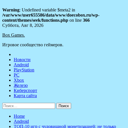
Warning
: Undefined variable $meta2 in
/var/www/user655586/data/www/doecobox.ru/wp-
content/themes/seek/functions.php
on line
366
Skip
Суббота, Авг 8, 2026
to
Box Games.
content
Игровое сообщество геймеров.
Новости
Android
PlayStation
PC
Xbox
Железо
Киберспорт
Карта сайта
Найти:
Home
Android
ТОП-10 игр с чудовищной монетизацией: не только