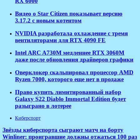
RX 6000
Видео о Star Citizen показывает версию
3.17.2 с новым котентом
NVIDIA разработала охлаждение с тремя
вентиляторами для RTX 4090 FE
Intel ARC A730M медленнее RTX 3060M
даже после обновления драйверов графики
Оверклокер скальпировал процессор AMD
Ryzen 7000, которого еще нет в продаже
Право купить лимитированный набор
Galaxy S22 Diablo Immortal Edition будет
разыграно в лотерее
Киберспорт
Звёзды киберспорта сыграют матч на борту
Winliner: проигравшие должны отжаться 100 раз