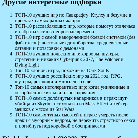
Другие интересные подборки
ТОП-10 лучших игр по Лавкрафту: Ктулху и безумие в
проектах самых разных жанров
ТОП-10 расслабляющих игр, которые помогут отвлечься
и набраться сил в непростые времена
ТОП-10 игр с самой навороченной боевой системой (без
файтингов): восточные единоборства, средневековые
баталии и потасовки с демонами
ТОП-10 лучших польских игр: хорроры, шутеры,
стратегии и никаких Cyberpunk 2077, The Witcher и
Dying Light
Топ-10 клонов: игры, похожие на Dark Souls
ТОП-10 лучших российских игр за 2021 год: RPG,
шутеры, рогалики и много чего ещё
Топ-10 самых нетолерантных игр: когда униженные и
оскорблённые взвыли от негодования
ТОП-10 самых долбанутых напарников в играх: шут-
убийца из Skyrim, психопатка из Mass Effect и хейтер
мешков с мясом из Star Wars
ТОП-10 самых тупых смертей в играх: умереть после
драки с мусорным ведром, не пережить страстного секса
и погибнуть под коробкой с боеприпасами