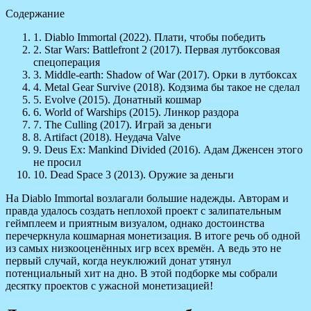
Содержание
1. Diablo Immortal (2022). Плати, чтобы победить
2. Star Wars: Battlefront 2 (2017). Первая лутбоксовая
спецоперация
3. Middle-earth: Shadow of War (2017). Орки в лутбоксах
4. Metal Gear Survive (2018). Кодзима бы такое не сделал
5. Evolve (2015). Донатный кошмар
6. World of Warships (2015). Линкор раздора
7. The Culling (2017). Играй за деньги
8. Artifact (2018). Неудача Valve
9. Deus Ex: Mankind Divided (2016). Адам Дженсен этого
не просил
10. Dead Space 3 (2013). Оружие за деньги
На
Diablo Immortal возлагали большие надежды. Авторам и
правда удалось создать неплохой проект с залипательным
геймплеем и приятным визуалом, однако достоинства
перечеркнула кошмарная монетизация. В итоге речь об одной
из самых низкооценённых игр всех времён. А ведь это не
первый случай, когда неуклюжий донат утянул
потенциальный хит на дно. В этой подборке мы собрали
десятку проектов с ужасной монетизацией!