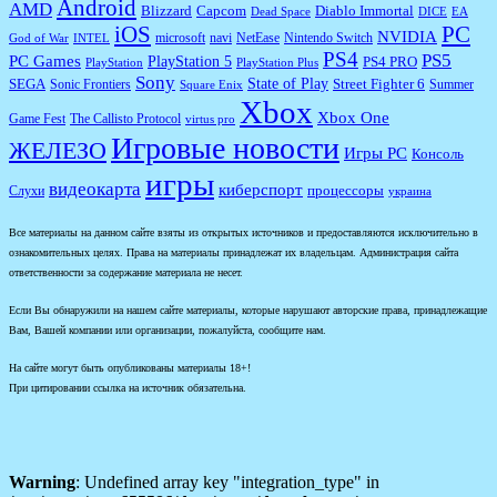
Android
AMD
Diablo Immortal
Blizzard
Capcom
Dead Space
DICE
EA
iOS
PC
NVIDIA
microsoft
navi
NetEase
Nintendo Switch
God of War
INTEL
PS4
PS5
PC Games
PlayStation 5
PS4 PRO
PlayStation
PlayStation Plus
Sony
State of Play
Street Fighter 6
SEGA
Sonic Frontiers
Summer
Square Enix
Xbox
Xbox One
Game Fest
The Callisto Protocol
virtus pro
Игровые новости
ЖЕЛЕЗО
Игры PC
Консоль
игры
видеокарта
киберспорт
процессоры
Слухи
украина
Все материалы на данном сайте взяты из открытых источников и предоставляются исключительно в
ознакомительных целях. Права на материалы принадлежат их владельцам. Администрация сайта
ответственности за содержание материала не несет.
Если Вы обнаружили на нашем сайте материалы, которые нарушают авторские права, принадлежащие
Вам, Вашей компании или организации, пожалуйста, сообщите нам.
На сайте могут быть опубликованы материалы 18+!
При цитировании ссылка на источник обязательна.
Warning
: Undefined array key "integration_type" in