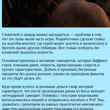
Сюжеткой и правда можно насладиться — проблема в том,
что это лишь малая часть игры. Разработчики сделали ставку
на эндгейм-контент, где герой может залететь в мультиплеер и
бросить вызов другим геймерам. Вот только победить без
вложений оказалось непросто.
Основная проблема в механике самоцветов, которые баффают
героя, повышая дамаг, скорость, время призыва существ и
прочие характеристики. Добыть и прокачать бесценные
предметы без доната реально, однако по прикидкам фанатов
на это уйдёт десять лет.
Куда проще купить за реальные деньги глиф, который
гарантирует, что после прохождения данжа из босса выпадет
легендарный самоцвет. Геймеры с толстыми кошельками
воспользовались опцией и отправились нагибать в PvP. Увы,
сражаться с донатером на равных практически невозможно:
даже при аналогичном уровне персонажа его полоска