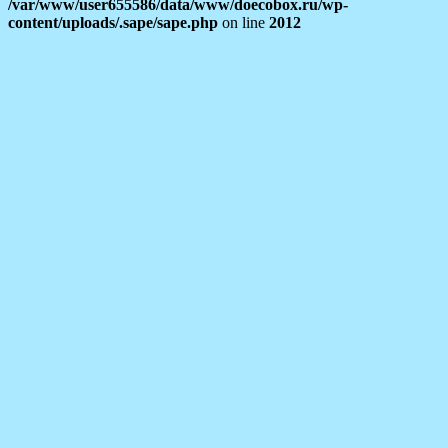
/var/www/user655586/data/www/doecobox.ru/wp-
content/uploads/.sape/sape.php
on line
2012