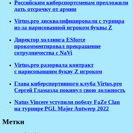
Российским киберспортсменам предложили
дать отсрочку от армии
Virtus.pro дисквалифицировали с турнира
из-за нарисованной игроком буквы Z
Директор холдинга ESforce
прокомментировал прекращение
сотрудничества с NaVi
​Virtus.pro разорвала контракт
с нарисовавшим букву Z игроком
Глава киберспортивного клуба Virtus.pro
Сергей Гламазда покинул свою должность
Natus Vincere уступили победу FaZe Clan
на турнире PGL Major Antwerp 2022
Метки