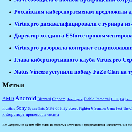
Российским киберспортсменам предложили д
Virtus.pro дисквалифицировали с турнира и
Директор холдинга ESforce прокомментирова
​Virtus.pro разорвала контракт с нарисовав
Глава киберспортивного клуба Virtus.pro Се
Natus Vincere уступили победу FaZe Clan на
Метки
Android
AMD
Diablo Immortal
Blizzard
Capcom
Dead Space
DICE
EA
God 
Sony
State of Play
Street Fighter 6
Frontiers
Summer Game Fest
The Ca
Square Enix
киберспорт
процессоры
украина
Все материалы на данном сайте взяты из открытых источников и предоставляются исключительно в озна