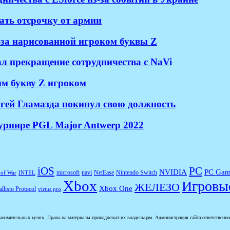
ать отсрочку от армии
з-за нарисованной игроком буквы Z
л прекращение сотрудничества с NaVi
шим букву Z игроком
ргей Гламазда покинул свою должность
 турнире PGL Major Antwerp 2022
iOS
PC
NVIDIA
PC Gam
microsoft
navi
NetEase
Nintendo Switch
of War
INTEL
Xbox
Игровы
ЖЕЛЕЗО
Xbox One
llisto Protocol
virtus pro
комительных целях. Права на материалы принадлежат их владельцам. Администрация сайта ответственност