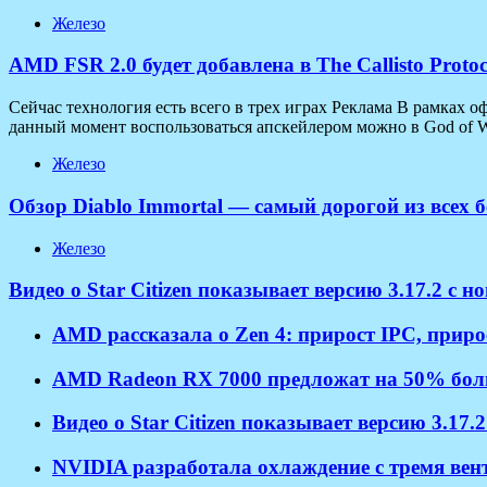
Железо
AMD FSR 2.0 будет добавлена в The Callisto Prot
Сейчас технология есть всего в трех играх Реклама В рамках
данный момент воспользоваться апскейлером можно в God of War
Железо
Обзор Diablo Immortal — самый дорогой из всех 
Железо
Видео о Star Citizen показывает версию 3.17.2 с 
AMD рассказала о Zen 4: прирост IPC, приро
AMD Radeon RX 7000 предложат на 50% боль
Видео о Star Citizen показывает версию 3.17.
NVIDIA разработала охлаждение с тремя ве