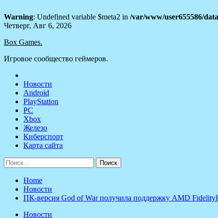
Warning
: Undefined variable $meta2 in
/var/www/user655586/data
Skip
Четверг, Авг 6, 2026
to
Box Games.
content
Игровое сообщество геймеров.
Новости
Android
PlayStation
PC
Xbox
Железо
Киберспорт
Карта сайта
Найти:
Home
Новости
ПК-версия God of War получила поддержку AMD FidelityFX
Новости