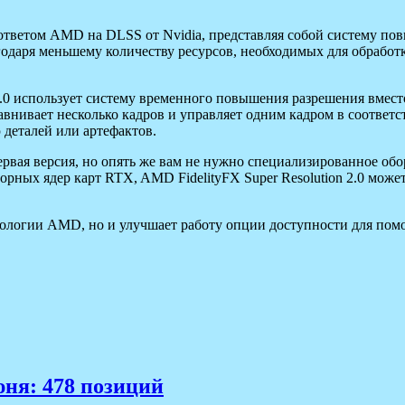
я ответом AMD на DLSS от Nvidia,
представляя собой систему п
даря меньшему количеству ресурсов, необходимых для обработки
n 2.0 использует систему временного повышения разрешения вме
авнивает несколько кадров и управляет одним кадром в соответ
деталей или артефактов.
первая версия, но опять же вам не нужно специализированное об
зорных ядер карт RTX, AMD FidelityFX Super Resolution 2.0 мож
нологии AMD, но и улучшает работу опции доступности для пом
юня: 478 позиций