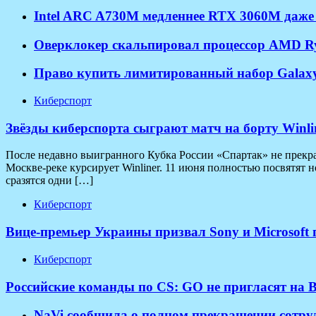
Intel ARC A730M медленнее RTX 3060M даже
Оверклокер скальпировал процессор AMD Ryz
Право купить лимитированный набор Galaxy S
Киберспорт
Звёзды киберспорта сыграют матч на борту Winl
После недавно выигранного Кубка России «Спартак» не прекращ
Москве-реке курсирует Winliner. 11 июня полностью посвятят 
сразятся одни […]
Киберспорт
Вице-премьер Украины призвал Sony и Microsoft
Киберспорт
Российские команды по CS: GO не пригласят на B
NaVi сообщила о полном прекращении сотрудн