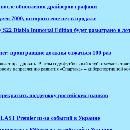
 после обновления драйверов графики
en 7000, которого еще нет в продаже
22 Diablo Immortal Edition будет разыграно в лот
iner: проигравшие должны отжаться 100 раз
ает праздновать. В этом году футбольный клуб отмечает столет
новому направлению развития «Спартака» – киберспортивной ком
 прекратить поддержку российских рынков
LAST Premier из-за событий в Украине
ичества с ESforce из-за событий в Украине