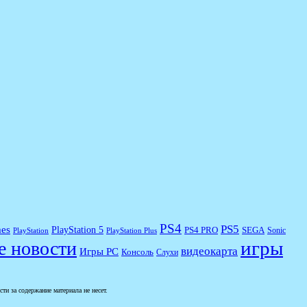
PS4
PS5
es
PlayStation 5
PS4 PRO
SEGA
Sonic
PlayStation
PlayStation Plus
игры
е новости
видеокарта
Игры PC
Консоль
Слухи
и за содержание материала не несет.