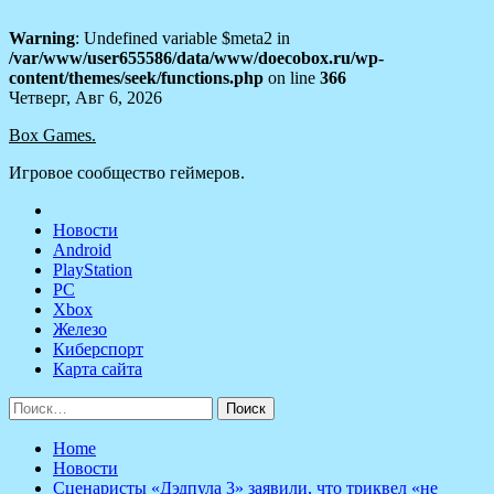
Warning
: Undefined variable $meta2 in
/var/www/user655586/data/www/doecobox.ru/wp-
content/themes/seek/functions.php
on line
366
Skip
Четверг, Авг 6, 2026
to
Box Games.
content
Игровое сообщество геймеров.
Новости
Android
PlayStation
PC
Xbox
Железо
Киберспорт
Карта сайта
Найти:
Home
Новости
Сценаристы «Дэдпула 3» заявили, что триквел «не