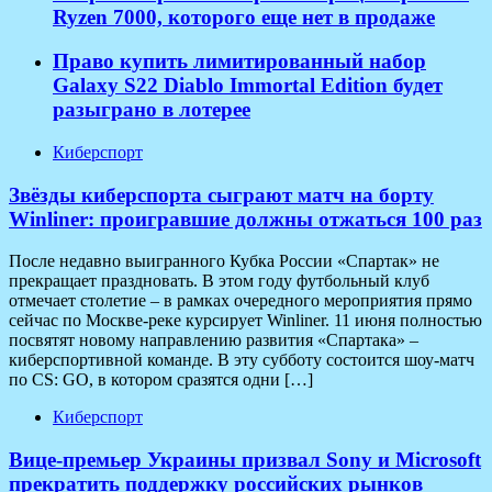
Ryzen 7000, которого еще нет в продаже
Право купить лимитированный набор
Galaxy S22 Diablo Immortal Edition будет
разыграно в лотерее
Киберспорт
Звёзды киберспорта сыграют матч на борту
Winliner: проигравшие должны отжаться 100 раз
После недавно выигранного Кубка России «Спартак» не
прекращает праздновать. В этом году футбольный клуб
отмечает столетие – в рамках очередного мероприятия прямо
сейчас по Москве-реке курсирует Winliner. 11 июня полностью
посвятят новому направлению развития «Спартака» –
киберспортивной команде. В эту субботу состоится шоу-матч
по CS: GO, в котором сразятся одни […]
Киберспорт
Вице-премьер Украины призвал Sony и Microsoft
прекратить поддержку российских рынков