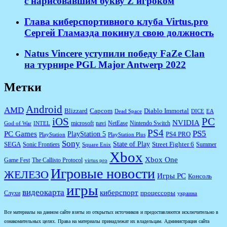
с нарисовавшим букву Z игроком
Глава киберспортивного клуба Virtus.pro
Сергей Гламазда покинул свою должность
Natus Vincere уступили победу FaZe Clan
на турнире PGL Major Antwerp 2022
Метки
Android
AMD
Diablo Immortal
Blizzard
Capcom
Dead Space
DICE
EA
iOS
PC
NVIDIA
microsoft
navi
NetEase
Nintendo Switch
God of War
INTEL
PS4
PS5
PC Games
PlayStation 5
PS4 PRO
PlayStation
PlayStation Plus
Sony
State of Play
Street Fighter 6
SEGA
Sonic Frontiers
Summer
Square Enix
Xbox
Xbox One
Game Fest
The Callisto Protocol
virtus pro
Игровые новости
ЖЕЛЕЗО
Игры PC
Консоль
игры
видеокарта
киберспорт
процессоры
Слухи
украина
Все материалы на данном сайте взяты из открытых источников и предоставляются исключительно в
ознакомительных целях. Права на материалы принадлежат их владельцам. Администрация сайта