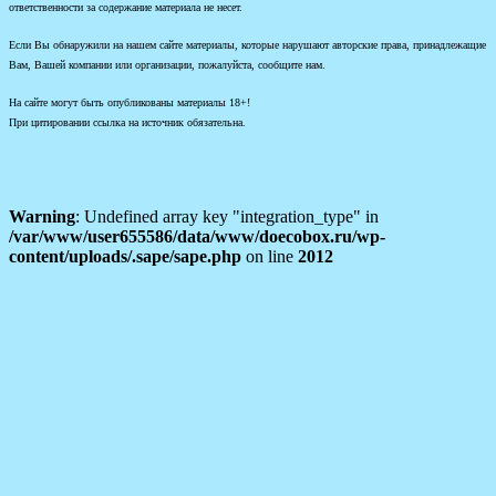
ответственности за содержание материала не несет.
Если Вы обнаружили на нашем сайте материалы, которые нарушают авторские права, принадлежащие
Вам, Вашей компании или организации, пожалуйста, сообщите нам.
На сайте могут быть опубликованы материалы 18+!
При цитировании ссылка на источник обязательна.
Warning
: Undefined array key "integration_type" in
/var/www/user655586/data/www/doecobox.ru/wp-
content/uploads/.sape/sape.php
on line
2012