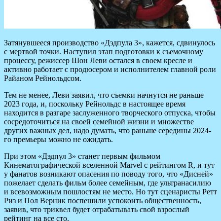
Затянувшееся производство «Дэдпула 3», кажется, сдвинулось
с мертвой точки. Наступил этап подготовки к съемочному
процессу, режиссер Шон Леви остался в своем кресле и
активно работает с продюсером и исполнителем главной роли
Райаном Рейнольдсом.
Тем не менее, Леви заявил, что съемки начнутся не раньше
2023 года, и, поскольку Рейнольдс в настоящее время
находится в разгаре заслуженного творческого отпуска, чтобы
сосредоточиться на своей семейной жизни и множестве
других важных дел, надо думать, что раньше середины 2024-
го премьеры можно не ожидать.
При этом «Дэдпул 3» станет первым фильмом
Кинематографической вселенной Marvel с рейтингом R, и тут
у фанатов возникают опасения по поводу того, что «Дисней»
пожелает сделать фильм более семейным, где ультранасилию
и всевозможным пошлостям не место. Но тут сценаристы Ретт
Риз и Пол Верник поспешили успокоить общественность,
заявив, что триквел будет отрабатывать свой взрослый
рейтинг на все сто.