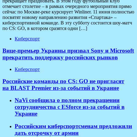
прекращает праздновать. В этом году футбольный клуб
отмечает столетие – в рамках очередного мероприятия прямо
сейчас по Москве-реке курсирует Winliner. 11 июня полностью
посвятят новому направлению развития «Спартака» –
киберспортивной команде. В эту субботу состоится шоу-матч
по CS: GO, в котором сразятся одни […]
Киберспорт
Вице-премьер Украины призвал Sony и Microsoft
прекратить поддержку российских рынков
Киберспорт
Российские команды по CS: GO не пригласят
на BLAST Premier из-за событий в Украине
NaVi сообщила о полном прекращении
сотрудничества с ESforce из-за событий в
Украине
Российским киберспортсменам предложили
дать отсрочку от армии