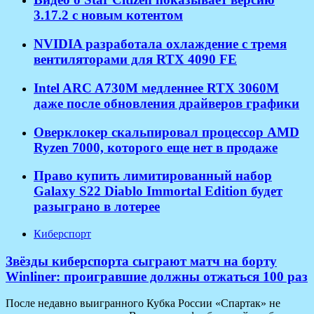
3.17.2 с новым котентом
NVIDIA разработала охлаждение с тремя
вентиляторами для RTX 4090 FE
Intel ARC A730M медленнее RTX 3060M
даже после обновления драйверов графики
Оверклокер скальпировал процессор AMD
Ryzen 7000, которого еще нет в продаже
Право купить лимитированный набор
Galaxy S22 Diablo Immortal Edition будет
разыграно в лотерее
Киберспорт
Звёзды киберспорта сыграют матч на борту
Winliner: проигравшие должны отжаться 100 раз
После недавно выигранного Кубка России «Спартак» не