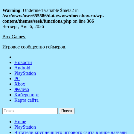
Warning
: Undefined variable $meta2 in
/var/www/user655586/data/www/doecobox.ru/wp-
content/themes/seek/functions.php
on line
366
Skip
Четверг, Авг 6, 2026
to
Box Games.
content
Игровое сообщество геймеров.
Новости
Android
PlayStation
PC
Xbox
Железо
Киберспорт
Карта сайта
Найти:
Home
PlayStation
Читатели крупнейшего игрового сайта в мире назвали