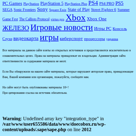
PS4
PS5
PC Games
PlayStation 5
PS4 PRO
PlayStation
PlayStation Plus
Sony
State of Play
Street Fighter 6
SEGA
Sonic Frontiers
Summer
Square Enix
Xbox
Xbox One
Game Fest
The Callisto Protocol
virtus pro
Игровые новости
ЖЕЛЕЗО
Игры PC
Консоль
игры
видеокарта
киберспорт
процессоры
Слухи
украина
Все материалы на данном сайте взяты из открытых источников и предоставляются исключительно в
ознакомительных целях. Права на материалы принадлежат их владельцам. Администрация сайта
ответственности за содержание материала не несет.
Если Вы обнаружили на нашем сайте материалы, которые нарушают авторские права, принадлежащие
Вам, Вашей компании или организации, пожалуйста, сообщите нам.
На сайте могут быть опубликованы материалы 18+!
При цитировании ссылка на источник обязательна.
Warning
: Undefined array key "integration_type" in
/var/www/user655586/data/www/doecobox.ru/wp-
content/uploads/.sape/sape.php
on line
2012