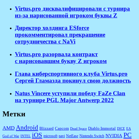
Virtus.pro дисквалифицировали с турнира
из-за нарисованной игроком буквы Z
Директор холдинга ESforce
прокомментировал прекращение
сотрудничества с NaVi
​Virtus.pro разорвала контракт
с нарисовавшим букву Z игроком
Глава киберспортивного клуба Virtus.pro
Сергей Гламазда покинул свою должность
Natus Vincere уступили победу FaZe Clan
на турнире PGL Major Antwerp 2022
Метки
Android
AMD
Diablo Immortal
Blizzard
Capcom
Dead Space
DICE
EA
iOS
PC
NVIDIA
microsoft
navi
NetEase
Nintendo Switch
God of War
INTEL