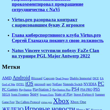
прокомментировал прекращение
сотрудничества с NaVi
​Virtus.pro разорвала контракт
с нарисовавшим букву Z игроком
Глава киберспортивного клуба Virtus.pro
Сергей Гламазда покинул свою должность
Natus Vincere уступили победу FaZe Clan
на турнире PGL Major Antwerp 2022
Метки
Android
AMD
Diablo Immortal
Blizzard
Capcom
Dead Space
DICE
EA
iOS
PC
NVIDIA
microsoft
navi
NetEase
Nintendo Switch
God of War
INTEL
PS4
PS5
PC Games
PlayStation 5
PS4 PRO
PlayStation
PlayStation Plus
Sony
State of Play
Street Fighter 6
SEGA
Sonic Frontiers
Summer
Square Enix
Xbox
Xbox One
Game Fest
The Callisto Protocol
virtus pro
Игровые новости
ЖЕЛЕЗО
Игры PC