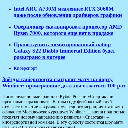
Intel ARC A730M медленнее RTX 3060M
даже после обновления драйверов графики
Оверклокер скальпировал процессор AMD
Ryzen 7000, которого еще нет в продаже
Право купить лимитированный набор
Galaxy S22 Diablo Immortal Edition будет
разыграно в лотерее
Киберспорт
Звёзды киберспорта сыграют матч на борту
Winliner: проигравшие должны отжаться 100 раз
После недавно выигранного Кубка России «Спартак» не
прекращает праздновать. В этом году футбольный клуб
отмечает столетие – в рамках очередного мероприятия прямо
сейчас по Москве-реке курсирует Winliner. 11 июня полностью
посвятят новому направлению развития «Спартака» –
киберспортивной команде. В эту субботу состоится шоу-матч
по CS: GO, в котором сразятся одни […]