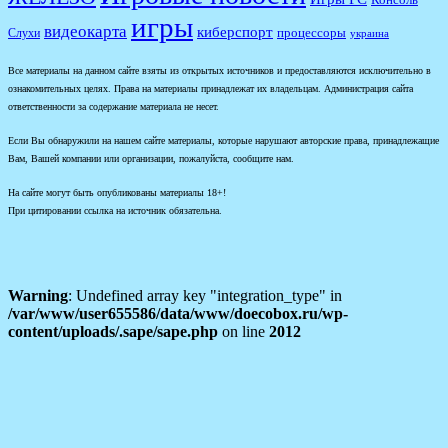
Консоль
игры
видеокарта
киберспорт
процессоры
Слухи
украина
Все материалы на данном сайте взяты из открытых источников и предоставляются исключительно в
ознакомительных целях. Права на материалы принадлежат их владельцам. Администрация сайта
ответственности за содержание материала не несет.
Если Вы обнаружили на нашем сайте материалы, которые нарушают авторские права, принадлежащие
Вам, Вашей компании или организации, пожалуйста, сообщите нам.
На сайте могут быть опубликованы материалы 18+!
При цитировании ссылка на источник обязательна.
Warning
: Undefined array key "integration_type" in
/var/www/user655586/data/www/doecobox.ru/wp-
content/uploads/.sape/sape.php
on line
2012