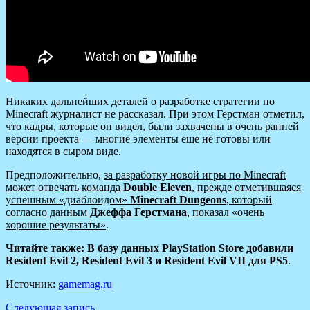
Никаких дальнейших деталей о разработке стратегии по
Minecraft журналист не рассказал. При этом Герстман отметил,
что кадры, которые он видел, были захвачены в очень ранней
версии проекта — многие элементы еще не готовы или
находятся в сыром виде.
Предположительно,
за разработку новой игры по Minecraft
может отвечать команда
Double Eleven
, прежде отметившаяся
успешным «диаблоидом»
Minecraft Dungeons
, который
согласно данным
Джеффа Герстмана
, показал «очень
хорошие результаты»
.
Читайте также: В базу данных PlayStation Store добавили
Resident Evil 2, Resident Evil 3 и Resident Evil VII для PS5
.
Источник:
gamemag.ru
Следующая запись