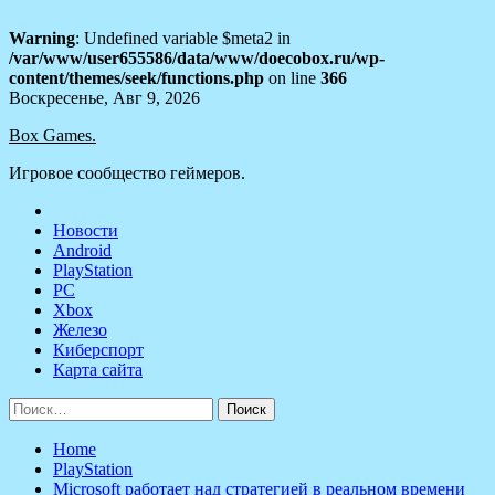
Warning
: Undefined variable $meta2 in
/var/www/user655586/data/www/doecobox.ru/wp-
content/themes/seek/functions.php
on line
366
Skip
Воскресенье, Авг 9, 2026
to
Box Games.
content
Игровое сообщество геймеров.
Новости
Android
PlayStation
PC
Xbox
Железо
Киберспорт
Карта сайта
Найти:
Home
PlayStation
Microsoft работает над стратегией в реальном времени