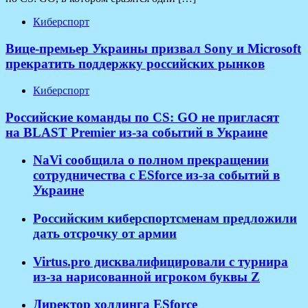
Киберспорт
Вице-премьер Украины призвал Sony и Microsoft
прекратить поддержку российских рынков
Киберспорт
Российские команды по CS: GO не пригласят
на BLAST Premier из-за событий в Украине
NaVi сообщила о полном прекращении
сотрудничества с ESforce из-за событий в
Украине
Российским киберспортсменам предложили
дать отсрочку от армии
Virtus.pro дисквалифицировали с турнира
из-за нарисованной игроком буквы Z
Директор холдинга ESforce