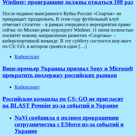
Winliner: проигравшие должны отжаться 100 раз
После недавно выигранного Кубка России «Спартак» не
прекращает праздновать. В этом году футбольный клуб
отмечает столетие – в рамках очередного мероприятия прямо
сейчас по Москве-реке курсирует Winliner. 11 июня полностью
посвятят новому направлению развития «Спартака» –
киберспортивной команде. В эту субботу состоится шоу-матч
по CS: GO, в котором сразятся одни […]
Киберспорт
Вице-премьер Украины призвал Sony и Microsoft
прекратить поддержку российских рынков
Киберспорт
Российские команды по CS: GO не пригласят
на BLAST Premier из-за событий в Украине
NaVi сообщила о полном прекращении
сотрудничества с ESforce из-за событий в
Украине