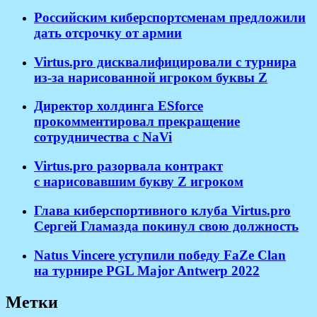
Российским киберспортсменам предложили
дать отсрочку от армии
Virtus.pro дисквалифицировали с турнира
из-за нарисованной игроком буквы Z
Директор холдинга ESforce
прокомментировал прекращение
сотрудничества с NaVi
​Virtus.pro разорвала контракт
с нарисовавшим букву Z игроком
Глава киберспортивного клуба Virtus.pro
Сергей Гламазда покинул свою должность
Natus Vincere уступили победу FaZe Clan
на турнире PGL Major Antwerp 2022
Метки