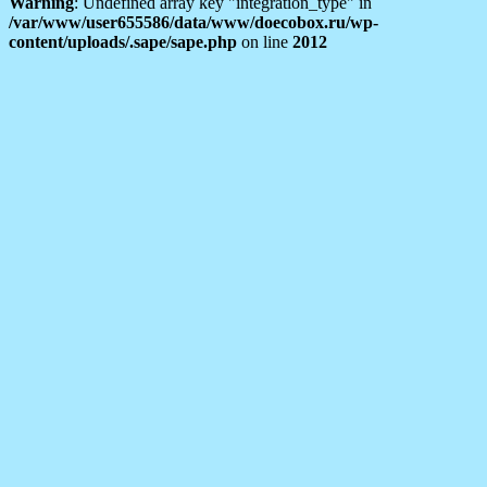
Warning
: Undefined array key "integration_type" in
/var/www/user655586/data/www/doecobox.ru/wp-
content/uploads/.sape/sape.php
on line
2012