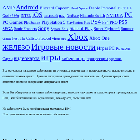
Android
AMD
Diablo Immortal
Blizzard
Capcom
Dead Space
DICE
EA
iOS
PC
NVIDIA
microsoft
navi
NetEase
Nintendo Switch
God of War
INTEL
PS4
PS5
PC Games
PlayStation 5
PS4 PRO
PlayStation
PlayStation Plus
Sony
State of Play
Street Fighter 6
SEGA
Sonic Frontiers
Summer
Square Enix
Xbox
Xbox One
Game Fest
The Callisto Protocol
virtus pro
Игровые новости
ЖЕЛЕЗО
Игры PC
Консоль
игры
видеокарта
киберспорт
процессоры
Слухи
украина
Все материалы на данном сайте взяты из открытых источников и предоставляются исключительно в
ознакомительных целях. Права на материалы принадлежат их владельцам. Администрация сайта
ответственности за содержание материала не несет.
Если Вы обнаружили на нашем сайте материалы, которые нарушают авторские права, принадлежащие
Вам, Вашей компании или организации, пожалуйста, сообщите нам.
На сайте могут быть опубликованы материалы 18+!
При цитировании ссылка на источник обязательна.