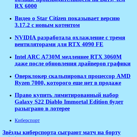
RX 6000
Видео о Star Citizen показывает версию
3.17.2 с новым котентом
NVIDIA разработала охлаждение с тремя
вентиляторами для RTX 4090 FE
Intel ARC A730M медленнее RTX 3060M
даже после обновления драйверов графики
Оверклокер скальпировал процессор AMD
Ryzen 7000, которого еще нет в продаже
Право купить лимитированный набор
Galaxy S22 Diablo Immortal Edition будет
разыграно в лотерее
Киберспорт
Звёзды киберспорта сыграют матч на борту