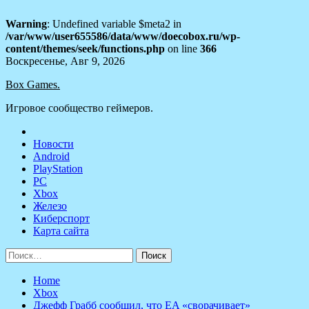
Warning
: Undefined variable $meta2 in
/var/www/user655586/data/www/doecobox.ru/wp-
content/themes/seek/functions.php
on line
366
Skip
Воскресенье, Авг 9, 2026
to
Box Games.
content
Игровое сообщество геймеров.
Новости
Android
PlayStation
PC
Xbox
Железо
Киберспорт
Карта сайта
Найти:
Home
Xbox
Джефф Грабб сообщил, что EA «сворачивает»