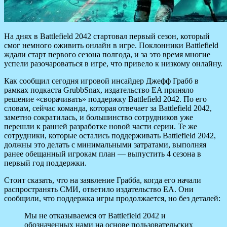
На днях в Battlefield 2042 стартовал первый сезон, который
смог немного оживить онлайн в игре. Поклонники Battlefield
ждали старт первого сезона полгода, и за это время многие
успели разочароваться в игре, что привело к низкому онлайну.
Как сообщил сегодня игровой инсайдер Джефф Грабб в
рамках подкаста GrubbSnax, издательство EA приняло
решение «сворачивать» поддержку Battlefield 2042. По его
словам, сейчас команда, которая отвечает за Battlefield 2042,
заметно сократилась, и большинство сотрудников уже
перешли к ранней разработке новой части серии. Те же
сотрудники, которые остались поддерживать Battlefield 2042,
должны это делать с минимальными затратами, выполняя
ранее обещанный игрокам план — выпустить 4 сезона в
первый год поддержки.
Стоит сказать, что на заявление Грабба, когда его начали
распространять СМИ, ответило издательство EA. Они
сообщили, что поддержка игры продолжается, но без деталей:
Мы не отказываемся от Battlefield 2042 и
обозначенных нами на основе пользовательских