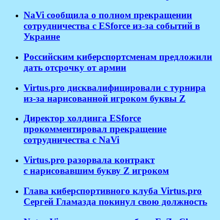
NaVi сообщила о полном прекращении
сотрудничества с ESforce из-за событий в
Украине
Российским киберспортсменам предложили
дать отсрочку от армии
Virtus.pro дисквалифицировали с турнира
из-за нарисованной игроком буквы Z
Директор холдинга ESforce
прокомментировал прекращение
сотрудничества с NaVi
​Virtus.pro разорвала контракт
с нарисовавшим букву Z игроком
Глава киберспортивного клуба Virtus.pro
Сергей Гламазда покинул свою должность