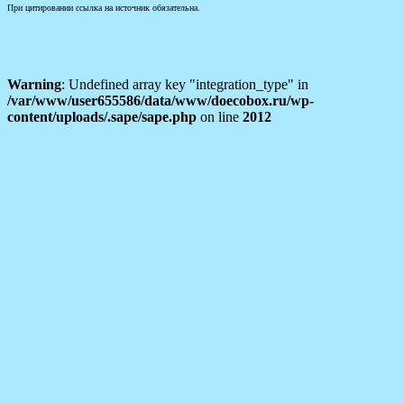
При цитировании ссылка на источник обязательна.
Warning
: Undefined array key "integration_type" in
/var/www/user655586/data/www/doecobox.ru/wp-
content/uploads/.sape/sape.php
on line
2012