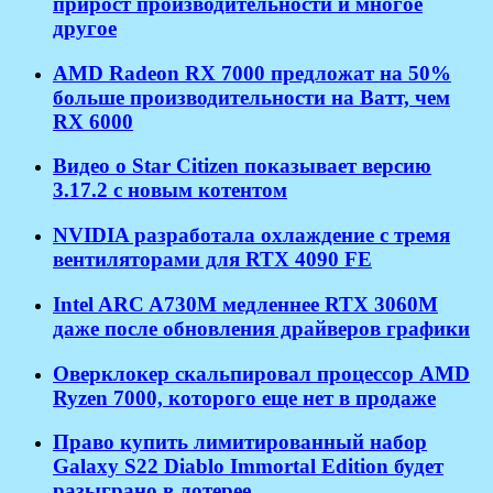
прирост производительности и многое
другое
AMD Radeon RX 7000 предложат на 50%
больше производительности на Ватт, чем
RX 6000
Видео о Star Citizen показывает версию
3.17.2 с новым котентом
NVIDIA разработала охлаждение с тремя
вентиляторами для RTX 4090 FE
Intel ARC A730M медленнее RTX 3060M
даже после обновления драйверов графики
Оверклокер скальпировал процессор AMD
Ryzen 7000, которого еще нет в продаже
Право купить лимитированный набор
Galaxy S22 Diablo Immortal Edition будет
разыграно в лотерее