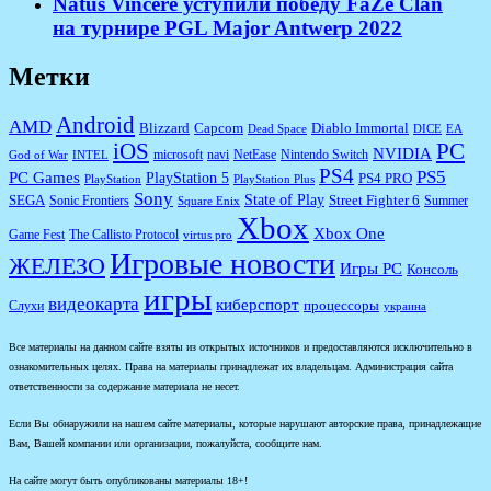
Natus Vincere уступили победу FaZe Clan
на турнире PGL Major Antwerp 2022
Метки
Android
AMD
Diablo Immortal
Blizzard
Capcom
Dead Space
DICE
EA
iOS
PC
NVIDIA
microsoft
navi
NetEase
Nintendo Switch
God of War
INTEL
PS4
PS5
PC Games
PlayStation 5
PS4 PRO
PlayStation
PlayStation Plus
Sony
State of Play
Street Fighter 6
SEGA
Sonic Frontiers
Summer
Square Enix
Xbox
Xbox One
Game Fest
The Callisto Protocol
virtus pro
Игровые новости
ЖЕЛЕЗО
Игры PC
Консоль
игры
видеокарта
киберспорт
процессоры
Слухи
украина
Все материалы на данном сайте взяты из открытых источников и предоставляются исключительно в
ознакомительных целях. Права на материалы принадлежат их владельцам. Администрация сайта
ответственности за содержание материала не несет.
Если Вы обнаружили на нашем сайте материалы, которые нарушают авторские права, принадлежащие
Вам, Вашей компании или организации, пожалуйста, сообщите нам.
На сайте могут быть опубликованы материалы 18+!