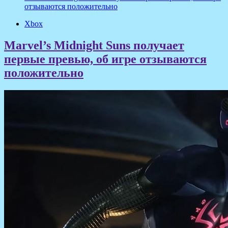
отзываются положительно
Xbox
Marvel’s Midnight Suns получает
первые превью, об игре отзываются
положительно