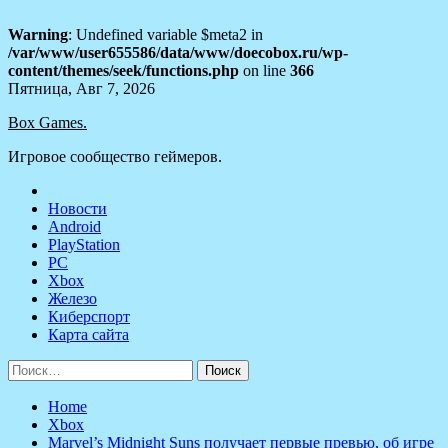
Warning
: Undefined variable $meta2 in
/var/www/user655586/data/www/doecobox.ru/wp-
content/themes/seek/functions.php
on line
366
Skip
Пятница, Авг 7, 2026
to
Box Games.
content
Игровое сообщество геймеров.
Новости
Android
PlayStation
PC
Xbox
Железо
Киберспорт
Карта сайта
Найти:
Home
Xbox
Marvel’s Midnight Suns получает первые превью, об игре