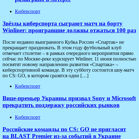
Киберспорт
Звёзды киберспорта сыграют матч на борту
Winliner: проигравшие должны отжаться 100 раз
После недавно выигранного Кубка России «Спартак» не
прекращает праздновать. В этом году футбольный клуб
отмечает столетие – в рамках очередного мероприятия прямо
сейчас по Москве-реке курсирует Winliner. 11 июня полностью
посвятят новому направлению развития «Спартака» –
киберспортивной команде. В эту субботу состоится шоу-матч
по CS: GO, в котором сразятся одни […]
Киберспорт
Вице-премьер Украины призвал Sony и Microsoft
прекратить поддержку российских рынков
Киберспорт
Российские команды по CS: GO не пригласят
на BLAST Premier из-за событий в Украине