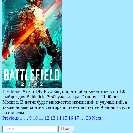
Electronic Arts и DICE сообщили, что обновление версии 1.0
выйдет для Battlefield 2042 уже завтра, 7 июня в 11:00 по
Москве. В патче будет множество изменений и улучшений, а
также новый контент, который станет доступен 9 июня вместе
со стартом…
Пагинация
Previous
1
…
9
10
11
12
13
14
15
16
17
…
33
Next
записей
Найти: