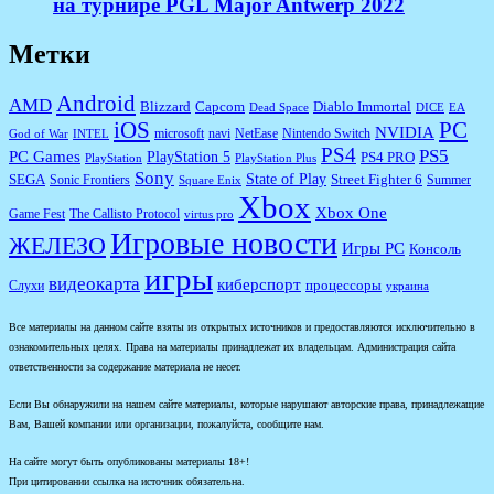
на турнире PGL Major Antwerp 2022
Метки
Android
AMD
Diablo Immortal
Blizzard
Capcom
Dead Space
DICE
EA
iOS
PC
NVIDIA
microsoft
navi
NetEase
Nintendo Switch
God of War
INTEL
PS4
PS5
PC Games
PlayStation 5
PS4 PRO
PlayStation
PlayStation Plus
Sony
State of Play
Street Fighter 6
SEGA
Sonic Frontiers
Summer
Square Enix
Xbox
Xbox One
Game Fest
The Callisto Protocol
virtus pro
Игровые новости
ЖЕЛЕЗО
Игры PC
Консоль
игры
видеокарта
киберспорт
процессоры
Слухи
украина
Все материалы на данном сайте взяты из открытых источников и предоставляются исключительно в
ознакомительных целях. Права на материалы принадлежат их владельцам. Администрация сайта
ответственности за содержание материала не несет.
Если Вы обнаружили на нашем сайте материалы, которые нарушают авторские права, принадлежащие
Вам, Вашей компании или организации, пожалуйста, сообщите нам.
На сайте могут быть опубликованы материалы 18+!
При цитировании ссылка на источник обязательна.