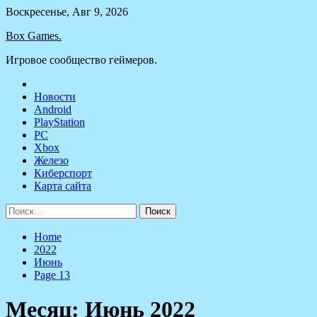
Skip
Воскресенье, Авг 9, 2026
to
Box Games.
content
Игровое сообщество геймеров.
Новости
Android
PlayStation
PC
Xbox
Железо
Киберспорт
Карта сайта
Найти:
Home
2022
Июнь
Page 13
Месяц:
Июнь 2022