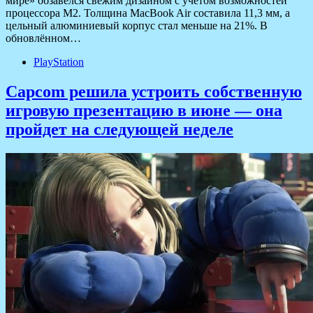
мире» обзавёлся свежим дизайном с учётом возможностей
процессора M2. Толщина MacBook Air составила 11,3 мм, а
цельный алюминиевый корпус стал меньше на 21%. В
обновлённом…
PlayStation
Capcom решила устроить собственную
игровую презентацию в июне — она
пройдет на следующей неделе