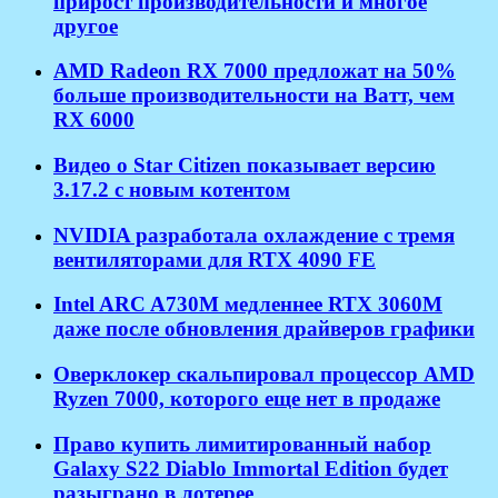
прирост производительности и многое
другое
AMD Radeon RX 7000 предложат на 50%
больше производительности на Ватт, чем
RX 6000
Видео о Star Citizen показывает версию
3.17.2 с новым котентом
NVIDIA разработала охлаждение с тремя
вентиляторами для RTX 4090 FE
Intel ARC A730M медленнее RTX 3060M
даже после обновления драйверов графики
Оверклокер скальпировал процессор AMD
Ryzen 7000, которого еще нет в продаже
Право купить лимитированный набор
Galaxy S22 Diablo Immortal Edition будет
разыграно в лотерее