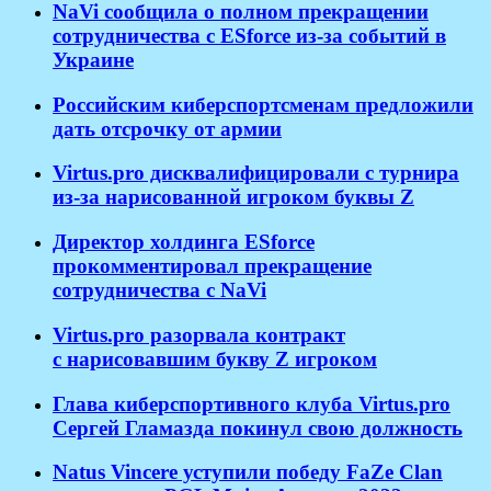
NaVi сообщила о полном прекращении
сотрудничества с ESforce из-за событий в
Украине
Российским киберспортсменам предложили
дать отсрочку от армии
Virtus.pro дисквалифицировали с турнира
из-за нарисованной игроком буквы Z
Директор холдинга ESforce
прокомментировал прекращение
сотрудничества с NaVi
​Virtus.pro разорвала контракт
с нарисовавшим букву Z игроком
Глава киберспортивного клуба Virtus.pro
Сергей Гламазда покинул свою должность
Natus Vincere уступили победу FaZe Clan