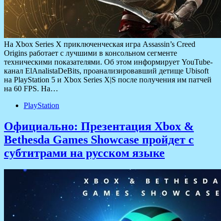
На Xbox Series X приключенческая игра Assassin’s Creed
Origins работает с лучшими в консольном сегменте
техническими показателями. Об этом информирует YouTube-
канал ElAnalistaDeBits, проанализировавший детище Ubisoft
на PlayStation 5 и Xbox Series X|S после получения им патчей
на 60 FPS. На…
PlayStation
Официально: Презентация Xbox &
Bethesda Games Showcase пройдет с
субтитрами на русском языке