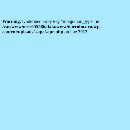
Warning
: Undefined array key "integration_type" in
/var/www/user655586/data/www/doecobox.ru/wp-
content/uploads/.sape/sape.php
on line
2012