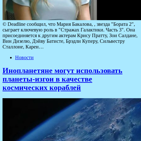
© Deadline сообщил, что Мария Бакалова, , звезда "Бората 2",
сыграет ключевую роль в "Стражах Галактики. Часть 3". Она
присоединяется к другим актерам Крису Пратту, Зои Салдане,
Вин Дизелю, Дэйву Батисте, Брэдли Куперу, Сильвестру
Сталлоне, Карен…
Новости
Инопланетяне могут использовать
планеты-изгои в качестве
космических кораблей