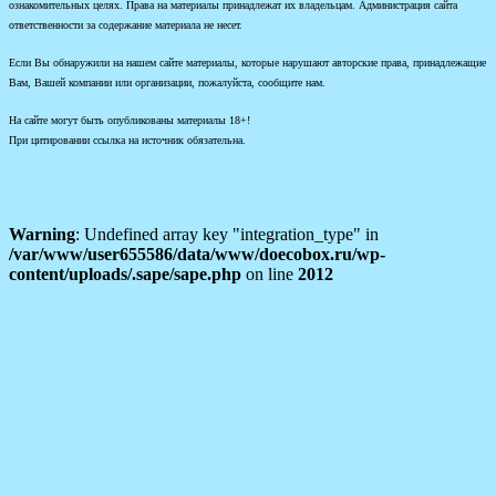
ознакомительных целях. Права на материалы принадлежат их владельцам. Администрация сайта
ответственности за содержание материала не несет.
Если Вы обнаружили на нашем сайте материалы, которые нарушают авторские права, принадлежащие
Вам, Вашей компании или организации, пожалуйста, сообщите нам.
На сайте могут быть опубликованы материалы 18+!
При цитировании ссылка на источник обязательна.
Warning
: Undefined array key "integration_type" in
/var/www/user655586/data/www/doecobox.ru/wp-
content/uploads/.sape/sape.php
on line
2012