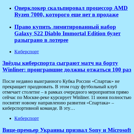
Оверклокер скальпировал процессор AMD
Ryzen 7000, которого еще нет в продаже
Право купить лимитированный набор
Galaxy S22 Diablo Immortal Edition будет
разыграно в лотерее
Киберспорт
Звёзды киберспорта сыграют матч на борту
Winliner: проигравшие должны отжаться 100 раз
После недавно выигранного Кубка России «Спартак» не
прекращает праздновать. В этом году футбольный клуб
отмечает столетие – в рамках очередного мероприятия прямо
сейчас по Москве-реке курсирует Winliner. 11 июня полностью
посвятят новому направлению развития «Спартака» –
киберспортивной команде. В эту…
Киберспорт
Вице-премьер Украины призвал Sony и Microsoft