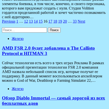
элементы боевика, в том числе, конечно, и своего персонажа,
которого вам предложат создать с нуля. Студия Volition
гордится проделанной работой и хочет частично познакомить
с ней аудиторию…
Пагинация
Previous
1
…
12
13
14
15
16
17
18
19
20
…
33
Next
записей
Найти:
Железо
AMD FSR 2.0 будет добавлена в The Callisto
Protocol и HITMAN 3
Сейчас технология есть всего в трех играх Реклама В рамках
официальной презентации технологии FSR 2.0 компания
AMD назвала небольшой список игр, которые получат ее
поддержку. В данный момент воспользоваться апскейлером
можно в God of War, Deathloop и Farming Simulator 22,…
Железо
Обзор Diablo Immortal — самый дорогой из всех
бесплатных адов