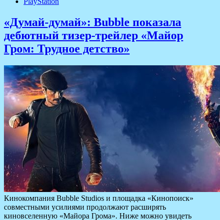
PlayStation
«Думай-думай»: Bubble показала
дебютный тизер-трейлер «Майор
Гром: Трудное детство»
Кинокомпания Bubble Studios и площадка «Кинопоиск»
совместными усилиями продолжают расширять
киновселенную «Майора Грома». Ниже можно увидеть