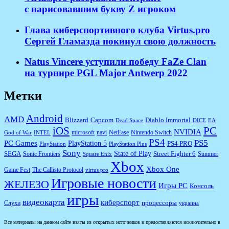
с нарисовавшим букву Z игроком
Глава киберспортивного клуба Virtus.pro
Сергей Гламазда покинул свою должность
Natus Vincere уступили победу FaZe Clan
на турнире PGL Major Antwerp 2022
Метки
Android
AMD
Diablo Immortal
Blizzard
Capcom
Dead Space
DICE
EA
iOS
PC
NVIDIA
microsoft
navi
NetEase
Nintendo Switch
God of War
INTEL
PS4
PS5
PC Games
PlayStation 5
PS4 PRO
PlayStation
PlayStation Plus
Sony
State of Play
Street Fighter 6
SEGA
Sonic Frontiers
Summer
Square Enix
Xbox
Xbox One
Game Fest
The Callisto Protocol
virtus pro
Игровые новости
ЖЕЛЕЗО
Игры PC
Консоль
игры
видеокарта
киберспорт
процессоры
Слухи
украина
Все материалы на данном сайте взяты из открытых источников и предоставляются исключительно в