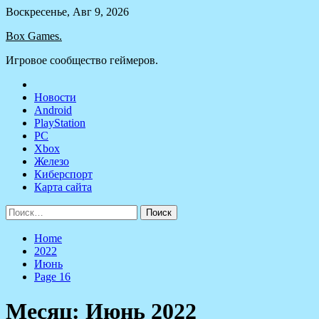
Skip
Воскресенье, Авг 9, 2026
to
Box Games.
content
Игровое сообщество геймеров.
Новости
Android
PlayStation
PC
Xbox
Железо
Киберспорт
Карта сайта
Найти:
Home
2022
Июнь
Page 16
Месяц:
Июнь 2022