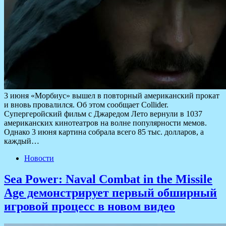
3 июня «Морбиус» вышел в повторный американский прокат
и вновь провалился. Об этом сообщает Collider.
Супергеройский фильм с Джаредом Лето вернули в 1037
американских кинотеатров на волне популярности мемов.
Однако 3 июня картина собрала всего 85 тыс. долларов, а
каждый…
Новости
Sea Power: Naval Combat in the Missile
Age демонстрирует первый обширный
игровой процесс в новом видео