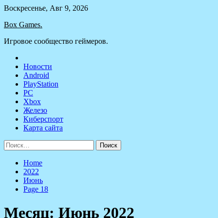
Skip
Воскресенье, Авг 9, 2026
to
Box Games.
content
Игровое сообщество геймеров.
Новости
Android
PlayStation
PC
Xbox
Железо
Киберспорт
Карта сайта
Найти:
Home
2022
Июнь
Page 18
Месяц:
Июнь 2022