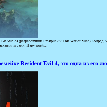
t Studios (разработчики Frostpunk и This War of Mine) Конрад 
разными играми. Пару дней…
емейке Resident Evil 4, это одна из его 