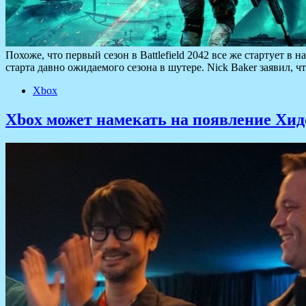
Похоже, что первый сезон в Battlefield 2042 все же стартует в 
старта давно ожидаемого сезона в шутере. Nick Baker заявил, ч
Xbox
Xbox может намекать на появление Хид