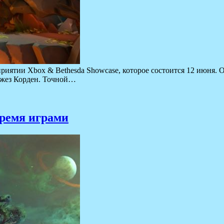
приятии Xbox & Bethesda Showcase, которое состоится 12 июня. О
 Джез Корден. Точной…
тремя играми