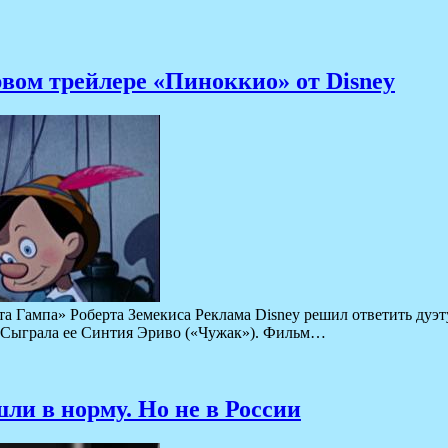
рвом трейлере «Пиноккио» от Disney
та Гампа» Роберта Земекиса Реклама Disney решил ответить дуэт
. Сыграла ее Синтия Эриво («Чужак»). Фильм…
и в норму. Но не в России