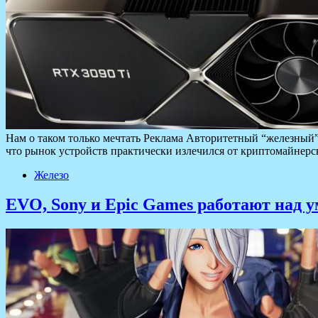
Нам о таком только мечтать Реклама Авторитетный “железный”
что рынок устройств практически излечился от криптомайнерс
Железо
EVO, Sony и Epic Games работают над 