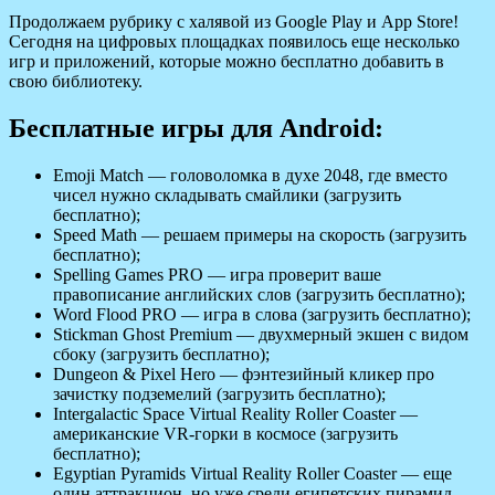
Продолжаем рубрику с халявой из Google Play и App Store!
Сегодня на цифровых площадках появилось еще несколько
игр и приложений, которые можно бесплатно добавить в
свою библиотеку.
Бесплатные игры для Android:
Emoji Match — головоломка в духе 2048, где вместо
чисел нужно складывать смайлики (загрузить
бесплатно);
Speed Math — решаем примеры на скорость (загрузить
бесплатно);
Spelling Games PRO — игра проверит ваше
правописание английских слов (загрузить бесплатно);
Word Flood PRO — игра в слова (загрузить бесплатно);
Stickman Ghost Premium — двухмерный экшен с видом
сбоку (загрузить бесплатно);
Dungeon & Pixel Hero — фэнтезийный кликер про
зачистку подземелий (загрузить бесплатно);
Intergalactic Space Virtual Reality Roller Coaster —
американские VR-горки в космосе (загрузить
бесплатно);
Egyptian Pyramids Virtual Reality Roller Coaster — еще
один аттракцион, но уже среди египетских пирамид