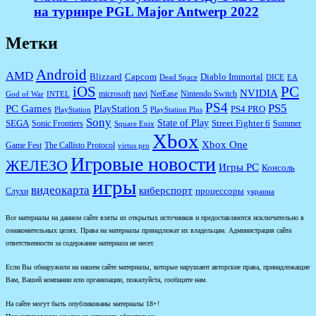
на турнире PGL Major Antwerp 2022
Метки
Android
AMD
Diablo Immortal
Blizzard
Capcom
Dead Space
DICE
EA
iOS
PC
NVIDIA
microsoft
navi
NetEase
Nintendo Switch
God of War
INTEL
PS4
PS5
PC Games
PlayStation 5
PS4 PRO
PlayStation
PlayStation Plus
Sony
State of Play
Street Fighter 6
SEGA
Sonic Frontiers
Summer
Square Enix
Xbox
Xbox One
Game Fest
The Callisto Protocol
virtus pro
Игровые новости
ЖЕЛЕЗО
Игры PC
Консоль
игры
видеокарта
киберспорт
процессоры
Слухи
украина
Все материалы на данном сайте взяты из открытых источников и предоставляются исключительно в
ознакомительных целях. Права на материалы принадлежат их владельцам. Администрация сайта
ответственности за содержание материала не несет.
Если Вы обнаружили на нашем сайте материалы, которые нарушают авторские права, принадлежащие
Вам, Вашей компании или организации, пожалуйста, сообщите нам.
На сайте могут быть опубликованы материалы 18+!