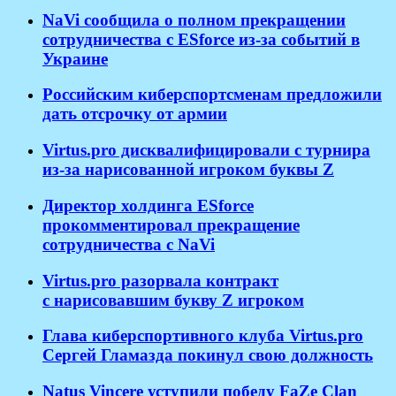
NaVi сообщила о полном прекращении
сотрудничества с ESforce из-за событий в
Украине
Российским киберспортсменам предложили
дать отсрочку от армии
Virtus.pro дисквалифицировали с турнира
из-за нарисованной игроком буквы Z
Директор холдинга ESforce
прокомментировал прекращение
сотрудничества с NaVi
​Virtus.pro разорвала контракт
с нарисовавшим букву Z игроком
Глава киберспортивного клуба Virtus.pro
Сергей Гламазда покинул свою должность
Natus Vincere уступили победу FaZe Clan