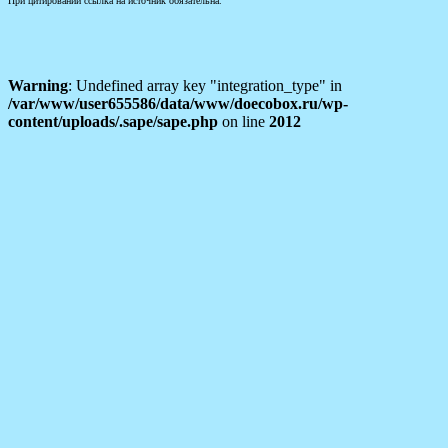
При цитировании ссылка на источник обязательна.
Warning
: Undefined array key "integration_type" in
/var/www/user655586/data/www/doecobox.ru/wp-
content/uploads/.sape/sape.php
on line
2012