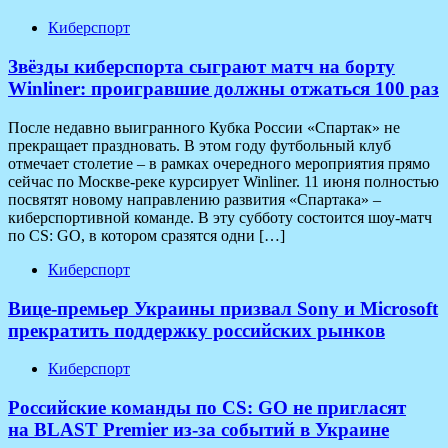
Киберспорт
Звёзды киберспорта сыграют матч на борту
Winliner: проигравшие должны отжаться 100 раз
После недавно выигранного Кубка России «Спартак» не
прекращает праздновать. В этом году футбольный клуб
отмечает столетие – в рамках очередного мероприятия прямо
сейчас по Москве-реке курсирует Winliner. 11 июня полностью
посвятят новому направлению развития «Спартака» –
киберспортивной команде. В эту субботу состоится шоу-матч
по CS: GO, в котором сразятся одни […]
Киберспорт
Вице-премьер Украины призвал Sony и Microsoft
прекратить поддержку российских рынков
Киберспорт
Российские команды по CS: GO не пригласят
на BLAST Premier из-за событий в Украине