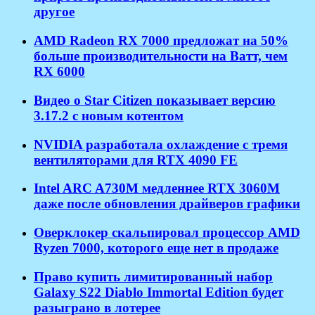
другое
AMD Radeon RX 7000 предложат на 50%
больше производительности на Ватт, чем
RX 6000
Видео о Star Citizen показывает версию
3.17.2 с новым котентом
NVIDIA разработала охлаждение с тремя
вентиляторами для RTX 4090 FE
Intel ARC A730M медленнее RTX 3060M
даже после обновления драйверов графики
Оверклокер скальпировал процессор AMD
Ryzen 7000, которого еще нет в продаже
Право купить лимитированный набор
Galaxy S22 Diablo Immortal Edition будет
разыграно в лотерее