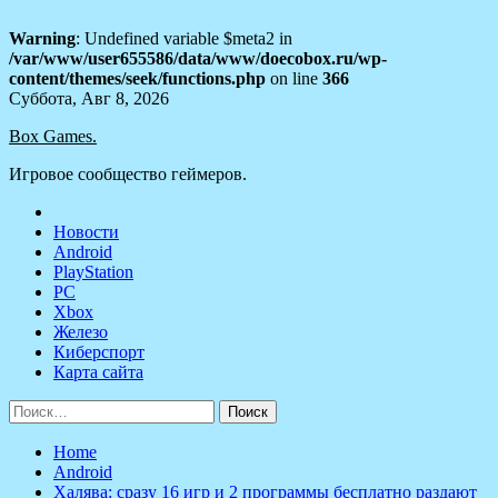
Warning
: Undefined variable $meta2 in
/var/www/user655586/data/www/doecobox.ru/wp-
content/themes/seek/functions.php
on line
366
Skip
Суббота, Авг 8, 2026
to
Box Games.
content
Игровое сообщество геймеров.
Новости
Android
PlayStation
PC
Xbox
Железо
Киберспорт
Карта сайта
Найти:
Home
Android
Халява: сразу 16 игр и 2 программы бесплатно раздают