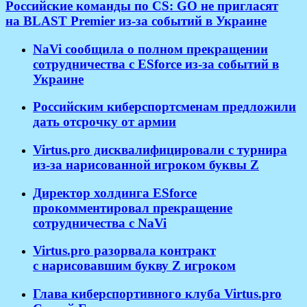
Российские команды по CS: GO не пригласят
на BLAST Premier из-за событий в Украине
NaVi сообщила о полном прекращении
сотрудничества с ESforce из-за событий в
Украине
Российским киберспортсменам предложили
дать отсрочку от армии
Virtus.pro дисквалифицировали с турнира
из-за нарисованной игроком буквы Z
Директор холдинга ESforce
прокомментировал прекращение
сотрудничества с NaVi
​Virtus.pro разорвала контракт
с нарисовавшим букву Z игроком
Глава киберспортивного клуба Virtus.pro