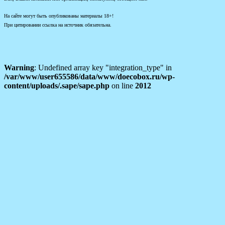
На сайте могут быть опубликованы материалы 18+!
При цитировании ссылка на источник обязательна.
Warning
: Undefined array key "integration_type" in
/var/www/user655586/data/www/doecobox.ru/wp-
content/uploads/.sape/sape.php
on line
2012