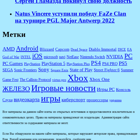
Сергей Гламазда покинул свою должность
Natus Vincere уступили победу FaZe Clan
на турнире PGL Major Antwerp 2022
Метки
Android
AMD
Diablo Immortal
Blizzard
Capcom
Dead Space
DICE
EA
iOS
PC
NVIDIA
microsoft
navi
NetEase
Nintendo Switch
God of War
INTEL
PS4
PS5
PC Games
PlayStation 5
PS4 PRO
PlayStation
PlayStation Plus
Sony
State of Play
Street Fighter 6
SEGA
Sonic Frontiers
Summer
Square Enix
Xbox
Xbox One
Game Fest
The Callisto Protocol
virtus pro
Игровые новости
ЖЕЛЕЗО
Игры PC
Консоль
игры
видеокарта
киберспорт
процессоры
Слухи
украина
Все материалы на данном сайте взяты из открытых источников и предоставляются исключительно в
ознакомительных целях. Права на материалы принадлежат их владельцам. Администрация сайта
ответственности за содержание материала не несет.
Если Вы обнаружили на нашем сайте материалы, которые нарушают авторские права, принадлежащие
Вам, Вашей компании или организации, пожалуйста, сообщите нам.