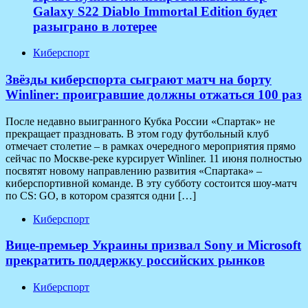
Galaxy S22 Diablo Immortal Edition будет
разыграно в лотерее
Киберспорт
Звёзды киберспорта сыграют матч на борту
Winliner: проигравшие должны отжаться 100 раз
После недавно выигранного Кубка России «Спартак» не
прекращает праздновать. В этом году футбольный клуб
отмечает столетие – в рамках очередного мероприятия прямо
сейчас по Москве-реке курсирует Winliner. 11 июня полностью
посвятят новому направлению развития «Спартака» –
киберспортивной команде. В эту субботу состоится шоу-матч
по CS: GO, в котором сразятся одни […]
Киберспорт
Вице-премьер Украины призвал Sony и Microsoft
прекратить поддержку российских рынков
Киберспорт