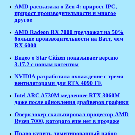
AMD рассказала о Zen 4: прирост IPC,
прирост производительности и многое
другое
AMD Radeon RX 7000 предложат на 50%
больше производительности на Ватт, чем
RX 6000
Видео о Star Citizen показывает версию
3.17.2 с новым котентом
NVIDIA разработала охлаждение с тремя
вентиляторами для RTX 4090 FE
Intel ARC A730M медленнее RTX 3060M
даже после обновления драйверов графики
Оверклокер скальпировал процессор AMD
Ryzen 7000, которого еще нет в продаже
Право купить лимитированный набор