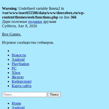
Warning
: Undefined variable $meta2 in
/var/www/user655586/data/www/doecobox.ru/wp-
content/themes/seek/functions.php
on line
366
Дари полезные
подарки
друзьям
Skip
Суббота, Авг 8, 2026
to
Box Games.
content
Игровое сообщество геймеров.
Новости
Android
PlayStation
PC
Xbox
Железо
Киберспорт
Карта сайта
Найти:
Home
Android