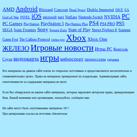
Android
AMD
Diablo Immortal
Blizzard
Capcom
Dead Space
DICE
EA
iOS
PC
NVIDIA
microsoft
navi
NetEase
Nintendo Switch
God of War
INTEL
PS4
PS5
PC Games
PlayStation 5
PS4 PRO
PlayStation
PlayStation Plus
Sony
State of Play
Street Fighter 6
SEGA
Sonic Frontiers
Summer
Square Enix
Xbox
Xbox One
Game Fest
The Callisto Protocol
virtus pro
Игровые новости
ЖЕЛЕЗО
Игры PC
Консоль
игры
видеокарта
киберспорт
процессоры
Слухи
украина
Все материалы на данном сайте взяты из открытых источников и предоставляются исключительно в
ознакомительных целях. Права на материалы принадлежат их владельцам. Администрация сайта
ответственности за содержание материала не несет.
Если Вы обнаружили на нашем сайте материалы, которые нарушают авторские права, принадлежащие
Вам, Вашей компании или организации, пожалуйста, сообщите нам.
На сайте могут быть опубликованы материалы 18+!
При цитировании ссылка на источник обязательна.