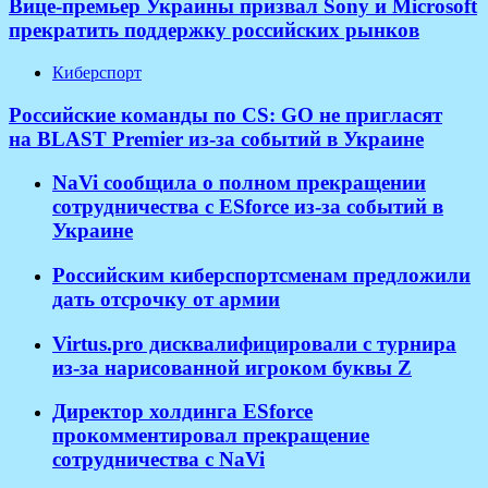
Вице-премьер Украины призвал Sony и Microsoft
прекратить поддержку российских рынков
Киберспорт
Российские команды по CS: GO не пригласят
на BLAST Premier из-за событий в Украине
NaVi сообщила о полном прекращении
сотрудничества с ESforce из-за событий в
Украине
Российским киберспортсменам предложили
дать отсрочку от армии
Virtus.pro дисквалифицировали с турнира
из-за нарисованной игроком буквы Z
Директор холдинга ESforce
прокомментировал прекращение
сотрудничества с NaVi