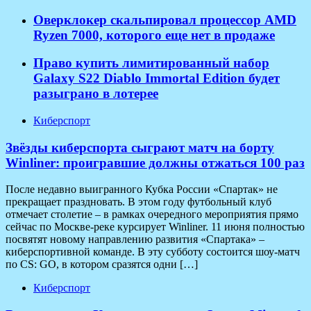
Оверклокер скальпировал процессор AMD
Ryzen 7000, которого еще нет в продаже
Право купить лимитированный набор
Galaxy S22 Diablo Immortal Edition будет
разыграно в лотерее
Киберспорт
Звёзды киберспорта сыграют матч на борту
Winliner: проигравшие должны отжаться 100 раз
После недавно выигранного Кубка России «Спартак» не
прекращает праздновать. В этом году футбольный клуб
отмечает столетие – в рамках очередного мероприятия прямо
сейчас по Москве-реке курсирует Winliner. 11 июня полностью
посвятят новому направлению развития «Спартака» –
киберспортивной команде. В эту субботу состоится шоу-матч
по CS: GO, в котором сразятся одни […]
Киберспорт