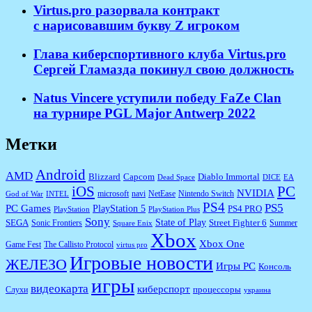
​Virtus.pro разорвала контракт
с нарисовавшим букву Z игроком
Глава киберспортивного клуба Virtus.pro
Сергей Гламазда покинул свою должность
Natus Vincere уступили победу FaZe Clan
на турнире PGL Major Antwerp 2022
Метки
Android
AMD
Diablo Immortal
Blizzard
Capcom
Dead Space
DICE
EA
iOS
PC
NVIDIA
microsoft
navi
NetEase
Nintendo Switch
God of War
INTEL
PS4
PS5
PC Games
PlayStation 5
PS4 PRO
PlayStation
PlayStation Plus
Sony
State of Play
Street Fighter 6
SEGA
Sonic Frontiers
Summer
Square Enix
Xbox
Xbox One
Game Fest
The Callisto Protocol
virtus pro
Игровые новости
ЖЕЛЕЗО
Игры PC
Консоль
игры
видеокарта
киберспорт
процессоры
Слухи
украина