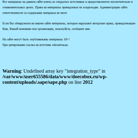
Все материалы на данном сайте взяты из открытых источников и предоставляются исключительно в
ознакомительных целях. Права на материалы принадлежат их владельцам. Администрация сайта
ответственности за содержание материала не несет.
Если Вы обнаружили на нашем сайте материалы, которые нарушают авторские права, принадлежащие
Вам, Вашей компании или организации, пожалуйста, сообщите нам.
На сайте могут быть опубликованы материалы 18+!
При цитировании ссылка на источник обязательна.
Warning
: Undefined array key "integration_type" in
/var/www/user655586/data/www/doecobox.ru/wp-
content/uploads/.sape/sape.php
on line
2012