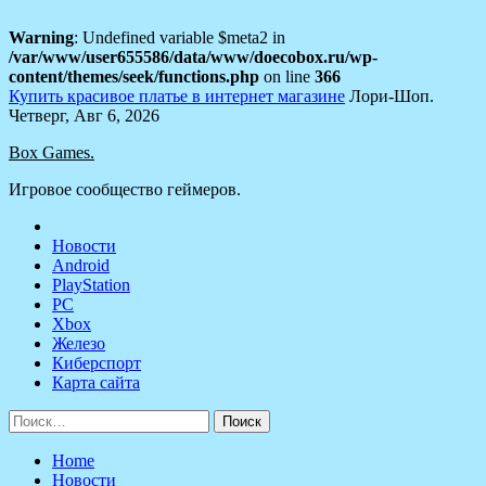
Warning
: Undefined variable $meta2 in
/var/www/user655586/data/www/doecobox.ru/wp-
content/themes/seek/functions.php
on line
366
Купить красивое платье в интернет магазине
Лори-Шоп.
Skip
Четверг, Авг 6, 2026
to
Box Games.
content
Игровое сообщество геймеров.
Новости
Android
PlayStation
PC
Xbox
Железо
Киберспорт
Карта сайта
Найти:
Home
Новости