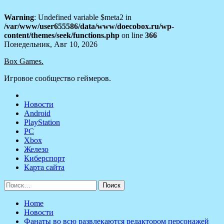
Warning
: Undefined variable $meta2 in
/var/www/user655586/data/www/doecobox.ru/wp-
content/themes/seek/functions.php
on line
366
Skip
Понедельник, Авг 10, 2026
to
Box Games.
content
Игровое сообщество геймеров.
Новости
Android
PlayStation
PC
Xbox
Железо
Киберспорт
Карта сайта
Найти:
Home
Новости
Фанаты во всю развлекаются редактором персонажей