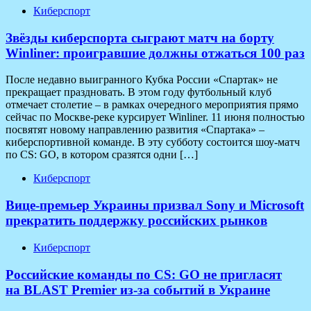
Киберспорт
Звёзды киберспорта сыграют матч на борту
Winliner: проигравшие должны отжаться 100 раз
После недавно выигранного Кубка России «Спартак» не
прекращает праздновать. В этом году футбольный клуб
отмечает столетие – в рамках очередного мероприятия прямо
сейчас по Москве-реке курсирует Winliner. 11 июня полностью
посвятят новому направлению развития «Спартака» –
киберспортивной команде. В эту субботу состоится шоу-матч
по CS: GO, в котором сразятся одни […]
Киберспорт
Вице-премьер Украины призвал Sony и Microsoft
прекратить поддержку российских рынков
Киберспорт
Российские команды по CS: GO не пригласят
на BLAST Premier из-за событий в Украине