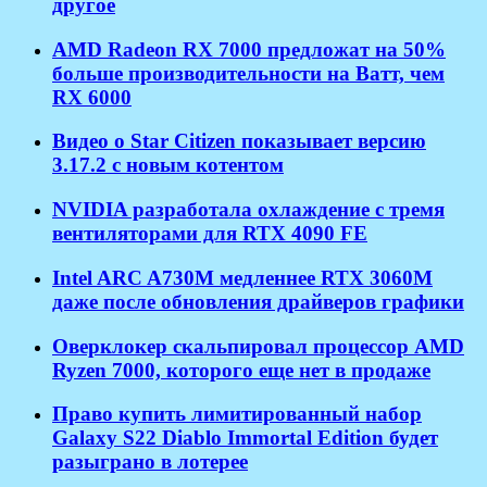
другое
AMD Radeon RX 7000 предложат на 50%
больше производительности на Ватт, чем
RX 6000
Видео о Star Citizen показывает версию
3.17.2 с новым котентом
NVIDIA разработала охлаждение с тремя
вентиляторами для RTX 4090 FE
Intel ARC A730M медленнее RTX 3060M
даже после обновления драйверов графики
Оверклокер скальпировал процессор AMD
Ryzen 7000, которого еще нет в продаже
Право купить лимитированный набор
Galaxy S22 Diablo Immortal Edition будет
разыграно в лотерее