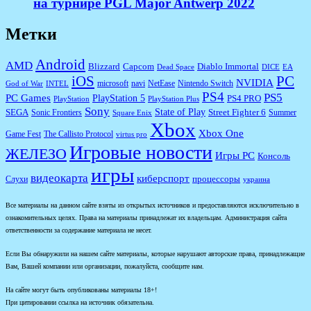
на турнире PGL Major Antwerp 2022
Метки
Android
AMD
Diablo Immortal
Blizzard
Capcom
Dead Space
DICE
EA
iOS
PC
NVIDIA
microsoft
navi
NetEase
Nintendo Switch
God of War
INTEL
PS4
PS5
PC Games
PlayStation 5
PS4 PRO
PlayStation
PlayStation Plus
Sony
State of Play
Street Fighter 6
SEGA
Sonic Frontiers
Summer
Square Enix
Xbox
Xbox One
Game Fest
The Callisto Protocol
virtus pro
Игровые новости
ЖЕЛЕЗО
Игры PC
Консоль
игры
видеокарта
киберспорт
процессоры
Слухи
украина
Все материалы на данном сайте взяты из открытых источников и предоставляются исключительно в
ознакомительных целях. Права на материалы принадлежат их владельцам. Администрация сайта
ответственности за содержание материала не несет.
Если Вы обнаружили на нашем сайте материалы, которые нарушают авторские права, принадлежащие
Вам, Вашей компании или организации, пожалуйста, сообщите нам.
На сайте могут быть опубликованы материалы 18+!
При цитировании ссылка на источник обязательна.