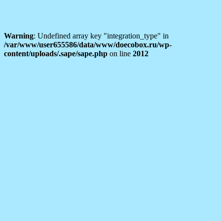
Warning
: Undefined array key "integration_type" in
/var/www/user655586/data/www/doecobox.ru/wp-
content/uploads/.sape/sape.php
on line
2012