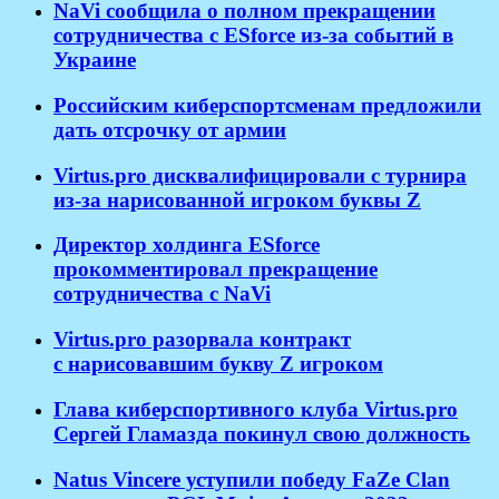
NaVi сообщила о полном прекращении
сотрудничества с ESforce из-за событий в
Украине
Российским киберспортсменам предложили
дать отсрочку от армии
Virtus.pro дисквалифицировали с турнира
из-за нарисованной игроком буквы Z
Директор холдинга ESforce
прокомментировал прекращение
сотрудничества с NaVi
​Virtus.pro разорвала контракт
с нарисовавшим букву Z игроком
Глава киберспортивного клуба Virtus.pro
Сергей Гламазда покинул свою должность
Natus Vincere уступили победу FaZe Clan