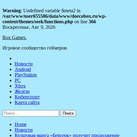
Warning
: Undefined variable $meta2 in
/var/www/user655586/data/www/doecobox.ru/wp-
content/themes/seek/functions.php
on line
366
Skip
Воскресенье, Авг 9, 2026
to
Box Games.
content
Игровое сообщество геймеров.
Новости
Android
PlayStation
PC
Xbox
Железо
Киберспорт
Карта сайта
Найти:
Home
Новости
Культовая манга «Берсерк» получит продолжение