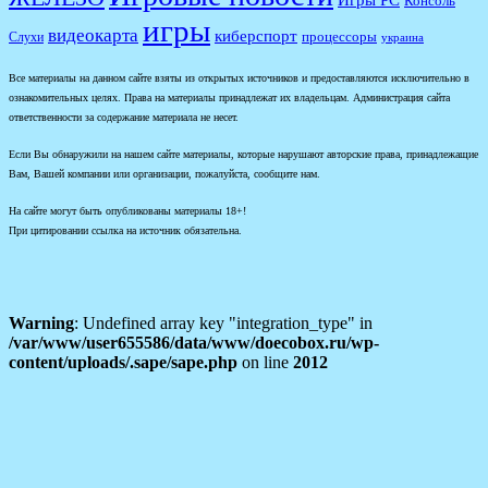
Игры PC
Консоль
игры
видеокарта
киберспорт
процессоры
Слухи
украина
Все материалы на данном сайте взяты из открытых источников и предоставляются исключительно в
ознакомительных целях. Права на материалы принадлежат их владельцам. Администрация сайта
ответственности за содержание материала не несет.
Если Вы обнаружили на нашем сайте материалы, которые нарушают авторские права, принадлежащие
Вам, Вашей компании или организации, пожалуйста, сообщите нам.
На сайте могут быть опубликованы материалы 18+!
При цитировании ссылка на источник обязательна.
Warning
: Undefined array key "integration_type" in
/var/www/user655586/data/www/doecobox.ru/wp-
content/uploads/.sape/sape.php
on line
2012