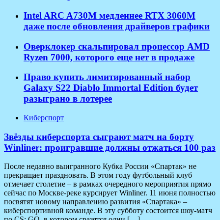
Intel ARC A730M медленнее RTX 3060M
даже после обновления драйверов графики
Оверклокер скальпировал процессор AMD
Ryzen 7000, которого еще нет в продаже
Право купить лимитированный набор
Galaxy S22 Diablo Immortal Edition будет
разыграно в лотерее
Киберспорт
Звёзды киберспорта сыграют матч на борту
Winliner: проигравшие должны отжаться 100 раз
После недавно выигранного Кубка России «Спартак» не
прекращает праздновать. В этом году футбольный клуб
отмечает столетие – в рамках очередного мероприятия прямо
сейчас по Москве-реке курсирует Winliner. 11 июня полностью
посвятят новому направлению развития «Спартака» –
киберспортивной команде. В эту субботу состоится шоу-матч
по CS: GO, в котором сразятся одни […]