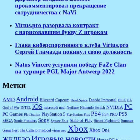
прокомментировал прекращение
сотрудничества с NaVi
​Virtus.pro разорвала контракт
с нарисовавшим букву Z игроком
Глава киберспортивного клуба Virtus.pro
Сергей Гламазда покинул свою должность
Natus Vincere уступили победу FaZe Clan
на турнире PGL Major Antwerp 2022
Метки
Android
AMD
Diablo Immortal
Blizzard
Capcom
Dead Space
DICE
EA
iOS
PC
NVIDIA
microsoft
navi
NetEase
Nintendo Switch
God of War
INTEL
PS4
PS5
PC Games
PlayStation 5
PS4 PRO
PlayStation
PlayStation Plus
Sony
State of Play
Street Fighter 6
SEGA
Sonic Frontiers
Summer
Square Enix
Xbox
Xbox One
Game Fest
The Callisto Protocol
virtus pro
Игровые новости
ЖЕЛЕЗО