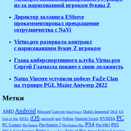
из-за нарисованной игроком буквы Z
Директор холдинга ESforce
прокомментировал прекращение
сотрудничества с NaVi
​Virtus.pro разорвала контракт
с нарисовавшим букву Z игроком
Глава киберспортивного клуба Virtus.pro
Сергей Гламазда покинул свою должность
Natus Vincere уступили победу FaZe Clan
на турнире PGL Major Antwerp 2022
Метки
Android
AMD
Diablo Immortal
Blizzard
Capcom
Dead Space
DICE
EA
iOS
PC
NVIDIA
microsoft
navi
NetEase
Nintendo Switch
God of War
INTEL
PS4
PS5
PC Games
PlayStation 5
PS4 PRO
PlayStation
PlayStation Plus
Sony
State of Play
Street Fighter 6