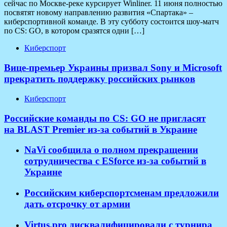
сейчас по Москве-реке курсирует Winliner. 11 июня полностью
посвятят новому направлению развития «Спартака» –
киберспортивной команде. В эту субботу состоится шоу-матч
по CS: GO, в котором сразятся одни […]
Киберспорт
Вице-премьер Украины призвал Sony и Microsoft
прекратить поддержку российских рынков
Киберспорт
Российские команды по CS: GO не пригласят
на BLAST Premier из-за событий в Украине
NaVi сообщила о полном прекращении
сотрудничества с ESforce из-за событий в
Украине
Российским киберспортсменам предложили
дать отсрочку от армии
Virtus.pro дисквалифицировали с турнира