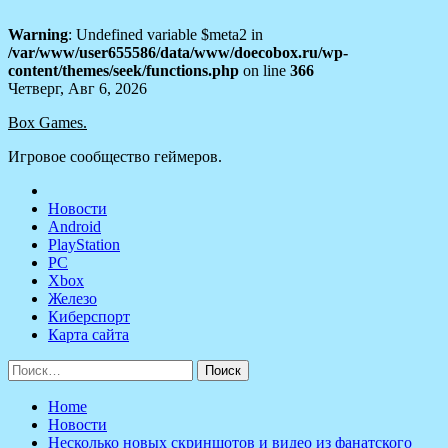
Warning
: Undefined variable $meta2 in
/var/www/user655586/data/www/doecobox.ru/wp-
content/themes/seek/functions.php
on line
366
Skip
Четверг, Авг 6, 2026
to
Box Games.
content
Игровое сообщество геймеров.
Новости
Android
PlayStation
PC
Xbox
Железо
Киберспорт
Карта сайта
Найти:
Home
Новости
Несколько новых скриншотов и видео из фанатского