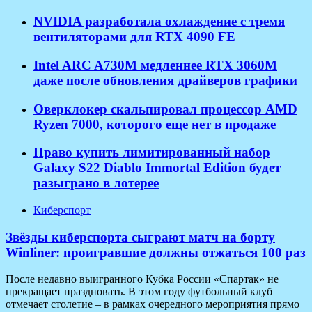
NVIDIA разработала охлаждение с тремя
вентиляторами для RTX 4090 FE
Intel ARC A730M медленнее RTX 3060M
даже после обновления драйверов графики
Оверклокер скальпировал процессор AMD
Ryzen 7000, которого еще нет в продаже
Право купить лимитированный набор
Galaxy S22 Diablo Immortal Edition будет
разыграно в лотерее
Киберспорт
Звёзды киберспорта сыграют матч на борту
Winliner: проигравшие должны отжаться 100 раз
После недавно выигранного Кубка России «Спартак» не
прекращает праздновать. В этом году футбольный клуб
отмечает столетие – в рамках очередного мероприятия прямо