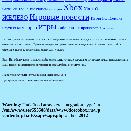
SEGA
Sonic Frontiers
Summer
Square Enix
Xbox
Xbox One
Game Fest
The Callisto Protocol
virtus pro
Игровые новости
ЖЕЛЕЗО
Игры PC
Консоль
игры
видеокарта
киберспорт
процессоры
Слухи
украина
Все материалы на данном сайте взяты из открытых источников и предоставляются исключительно в
ознакомительных целях. Права на материалы принадлежат их владельцам. Администрация сайта
ответственности за содержание материала не несет.
Если Вы обнаружили на нашем сайте материалы, которые нарушают авторские права, принадлежащие
Вам, Вашей компании или организации, пожалуйста, сообщите нам.
На сайте могут быть опубликованы материалы 18+!
При цитировании ссылка на источник обязательна.
Warning
: Undefined array key "integration_type" in
/var/www/user655586/data/www/doecobox.ru/wp-
content/uploads/.sape/sape.php
on line
2012