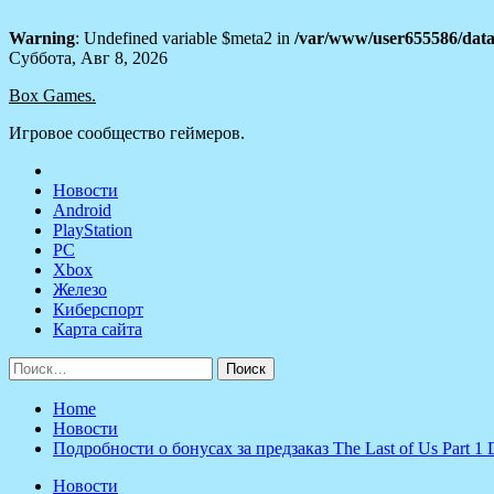
Warning
: Undefined variable $meta2 in
/var/www/user655586/data
Skip
Суббота, Авг 8, 2026
to
Box Games.
content
Игровое сообщество геймеров.
Новости
Android
PlayStation
PC
Xbox
Железо
Киберспорт
Карта сайта
Найти:
Home
Новости
Подробности о бонусах за предзаказ The Last of Us Part 1 D
Новости