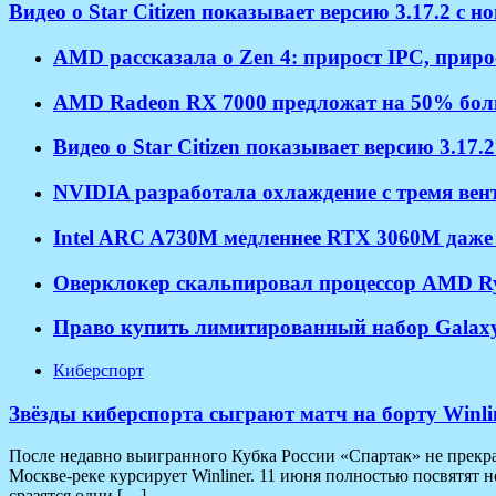
Видео о Star Citizen показывает версию 3.17.2 с 
AMD рассказала о Zen 4: прирост IPC, приро
AMD Radeon RX 7000 предложат на 50% боль
Видео о Star Citizen показывает версию 3.17.
NVIDIA разработала охлаждение с тремя ве
Intel ARC A730M медленнее RTX 3060M даже
Оверклокер скальпировал процессор AMD Ryz
Право купить лимитированный набор Galaxy S
Киберспорт
Звёзды киберспорта сыграют матч на борту Winl
После недавно выигранного Кубка России «Спартак» не прекращ
Москве-реке курсирует Winliner. 11 июня полностью посвятят 
сразятся одни […]