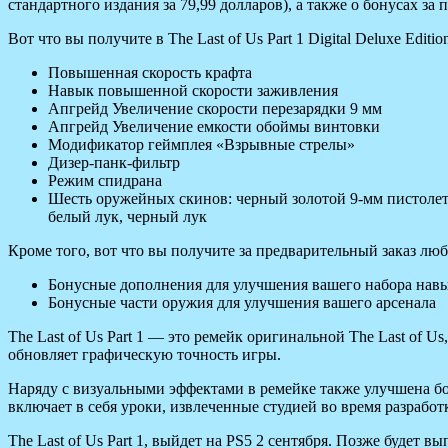
стандартного издания за 79,99 долларов), а также о бонусах за п
Вот что вы
получите в The Last of Us Part 1 Digital Deluxe Editio
Повышенная скорость крафта
Навык повышенной скорости заживления
Апгрейд Увеличение скорости перезарядки 9 мм
Апгрейд Увеличение емкости обоймы винтовки
Модификатор геймплея «Взрывные стрелы»
Дизер-панк-фильтр
Режим спидрана
Шесть оружейных скинов: черный золотой 9-мм пистолет
белый лук, черный лук
Кроме того, вот что вы получите за предварительный заказ любо
Бонусные дополнения для улучшения вашего набора нав
Бонусные части оружия для улучшения вашего арсенала
The Last of Us Part 1 — это ремейк оригинальной The Last of 
обновляет графическую точность игры.
Наряду с визуальными эффектами в ремейке также улучшена бо
включает в себя уроки, извлеченные студией во время разработки
The Last of Us Part 1, выйдет на PS5 2 сентября. Позже будет в