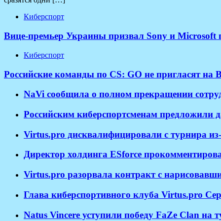
Киберспорт
Вице-премьер Украины призвал Sony и Microsoft
Киберспорт
Российские команды по CS: GO не пригласят на B
NaVi сообщила о полном прекращении сотрудн
Российским киберспортсменам предложили д
Virtus.pro дисквалифицировали с турнира и
Директор холдинга ESforce прокомментирова
​Virtus.pro разорвала контракт с нарисовав
Глава киберспортивного клуба Virtus.pro Се
Natus Vincere уступили победу FaZe Clan на