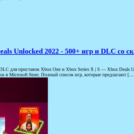
als Unlocked 2022 - 500+ игр и DLC со с
и DLC для приставок Xbox One и Xbox Series X | S — Xbox Deals 
 в Microsoft Store. Полный список игр, которые предлагают […