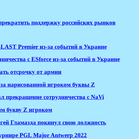
 прекратить поддержку российских рынков
LAST Premier из-за событий в Украине
ичества с ESforce из-за событий в Украине
ать отсрочку от армии
з-за нарисованной игроком буквы Z
л прекращение сотрудничества с NaVi
шим букву Z игроком
ргей Гламазда покинул свою должность
 турнире PGL Major Antwerp 2022