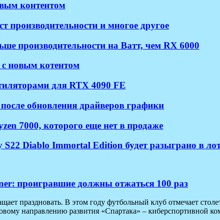
новым контентом
ст производительности и многое другое
ше производительности на Ватт, чем RX 6000
2 с новым котентом
нтиляторами для RTX 4090 FE
 после обновления драйверов графики
en 7000, которого еще нет в продаже
22 Diablo Immortal Edition будет разыграно в лот
iner: проигравшие должны отжаться 100 раз
ает праздновать. В этом году футбольный клуб отмечает столет
новому направлению развития «Спартака» – киберспортивной ком