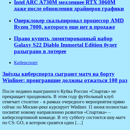
Intel ARC A730M медленнее RTX 3060M
даже после обновления драйверов графики
Оверклокер скальпировал процессор AMD
Ryzen 7000, которого еще нет в продаже
Право купить лимитированный набор
Galaxy S22 Diablo Immortal Edition будет
разыграно в лотерее
Киберспорт
Звёзды киберспорта сыграют матч на борту
Winliner: проигравшие должны отжаться 100 раз
После недавно выигранного Кубка России «Спартак» не
прекращает праздновать. В этом году футбольный клуб
отмечает столетие – в рамках очередного мероприятия прямо
сейчас по Москве-реке курсирует Winliner. 11 июня полностью
посвятят новому направлению развития «Спартака» –
киберспортивной команде. В эту субботу состоится шоу-матч
по CS: GO, в котором сразятся одни […]