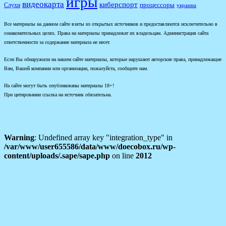
игры
видеокарта
киберспорт
процессоры
Слухи
украина
Все материалы на данном сайте взяты из открытых источников и предоставляются исключительно в
ознакомительных целях. Права на материалы принадлежат их владельцам. Администрация сайта
ответственности за содержание материала не несет.
Если Вы обнаружили на нашем сайте материалы, которые нарушают авторские права, принадлежащие
Вам, Вашей компании или организации, пожалуйста, сообщите нам.
На сайте могут быть опубликованы материалы 18+!
При цитировании ссылка на источник обязательна.
Warning
: Undefined array key "integration_type" in
/var/www/user655586/data/www/doecobox.ru/wp-
content/uploads/.sape/sape.php
on line
2012