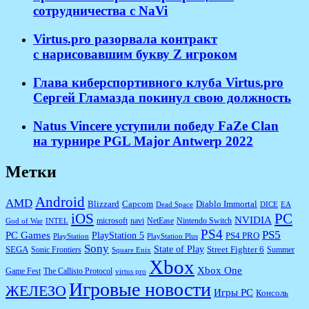
сотрудничества с NaVi
​Virtus.pro разорвала контракт
с нарисовавшим букву Z игроком
Глава киберспортивного клуба Virtus.pro
Сергей Гламазда покинул свою должность
Natus Vincere уступили победу FaZe Clan
на турнире PGL Major Antwerp 2022
Метки
Android
AMD
Diablo Immortal
Blizzard
Capcom
Dead Space
DICE
EA
iOS
PC
NVIDIA
microsoft
navi
NetEase
Nintendo Switch
God of War
INTEL
PS4
PS5
PC Games
PlayStation 5
PS4 PRO
PlayStation
PlayStation Plus
Sony
State of Play
Street Fighter 6
SEGA
Sonic Frontiers
Summer
Square Enix
Xbox
Xbox One
Game Fest
The Callisto Protocol
virtus pro
Игровые новости
ЖЕЛЕЗО
Игры PC
Консоль