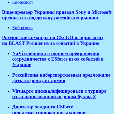
Киберспорт
Вице-премьер Украины призвал Sony и Microsoft
прекратить поддержку российских рынков
Киберспорт
Российские команды по CS: GO не пригласят
на BLAST Premier из-за событий в Украине
NaVi сообщила о полном прекращении
сотрудничества с ESforce из-за событий в
Украине
Российским киберспортсменам предложили
дать отсрочку от армии
Virtus.pro дисквалифицировали с турнира
из-за нарисованной игроком буквы Z
Директор холдинга ESforce
прокомментировал прекращение