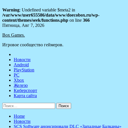
Warning
: Undefined variable $meta2 in
/var/www/user655586/data/www/doecobox.ru/wp-
content/themes/seek/functions.php
on line
366
Skip
Пятница, Авг 7, 2026
to
Box Games.
content
Игровое сообщество геймеров.
Новости
Android
PlayStation
PC
Xbox
Железо
Киберспорт
Карта сайта
Найти:
Home
Новости
SCS Software анонсировали DLC «Западные Балканы»