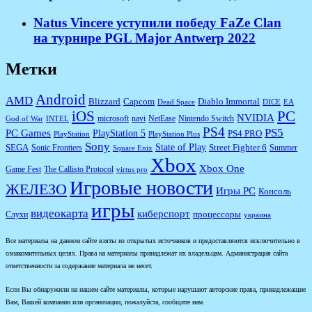
Natus Vincere уступили победу FaZe Clan
на турнире PGL Major Antwerp 2022
Метки
Android
AMD
Diablo Immortal
Blizzard
Capcom
Dead Space
DICE
EA
iOS
PC
NVIDIA
microsoft
navi
NetEase
Nintendo Switch
God of War
INTEL
PS4
PS5
PC Games
PlayStation 5
PS4 PRO
PlayStation
PlayStation Plus
Sony
State of Play
Street Fighter 6
SEGA
Sonic Frontiers
Summer
Square Enix
Xbox
Xbox One
Game Fest
The Callisto Protocol
virtus pro
Игровые новости
ЖЕЛЕЗО
Игры PC
Консоль
игры
видеокарта
киберспорт
процессоры
Слухи
украина
Все материалы на данном сайте взяты из открытых источников и предоставляются исключительно в
ознакомительных целях. Права на материалы принадлежат их владельцам. Администрация сайта
ответственности за содержание материала не несет.
Если Вы обнаружили на нашем сайте материалы, которые нарушают авторские права, принадлежащие
Вам, Вашей компании или организации, пожалуйста, сообщите нам.