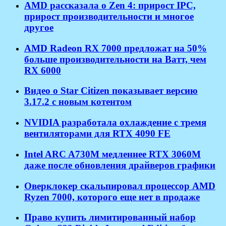
AMD рассказала о Zen 4: прирост IPC,
прирост производительности и многое
другое
AMD Radeon RX 7000 предложат на 50%
больше производительности на Ватт, чем
RX 6000
Видео о Star Citizen показывает версию
3.17.2 с новым котентом
NVIDIA разработала охлаждение с тремя
вентиляторами для RTX 4090 FE
Intel ARC A730M медленнее RTX 3060M
даже после обновления драйверов графики
Оверклокер скальпировал процессор AMD
Ryzen 7000, которого еще нет в продаже
Право купить лимитированный набор