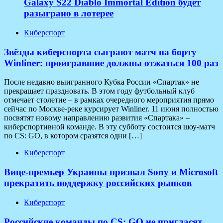
Galaxy S22 Diablo Immortal Edition будет
разыграно в лотерее
Киберспорт
Звёзды киберспорта сыграют матч на борту
Winliner: проигравшие должны отжаться 100 раз
После недавно выигранного Кубка России «Спартак» не
прекращает праздновать. В этом году футбольный клуб
отмечает столетие – в рамках очередного мероприятия прямо
сейчас по Москве-реке курсирует Winliner. 11 июня полностью
посвятят новому направлению развития «Спартака» –
киберспортивной команде. В эту субботу состоится шоу-матч
по CS: GO, в котором сразятся одни […]
Киберспорт
Вице-премьер Украины призвал Sony и Microsoft
прекратить поддержку российских рынков
Киберспорт
Российские команды по CS: GO не пригласят