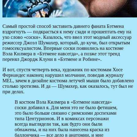
Самый простой способ заставить давнего фаната Бэтмена
вздрогнуть — подкрасться к нему сзади и прошептать ему на
ухо слово «соски». Казалось, что ввел этот модный аксессуар
режиссер Джоэл Шумахер, который, до кучи, был открытым
гомосексуалистом.
Впервые соски появились на костюме
Вэла Килмера в «Бэтмене навсегда», а позже этот тренд
перенял Джордж Клуни в «Бэтмене и Робине».
И вот, спустя четверть века, художник по костюмам Хосе
Фернандес наконец нарушил молчание, поведав журналу
MEL, зачем в дизайне костюма летучей мыши было добавлено
столько эротизма. И да — Шумахер, как оказалось, тут был не
при делах.
В костюм Вэла Килмера в «Бэтмене навсегда»
соски добавил я. Для меня это не было фетишем,
это было больше связано с римскими доспехами
типа Центурионов. И в комиксах персонажи
всегда выглядели так, как будто они были
обнажены, и на них была нанесена краска из
баллончика — все дело в анатомии, и мне