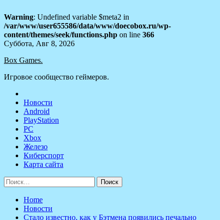
Warning
: Undefined variable $meta2 in
/var/www/user655586/data/www/doecobox.ru/wp-
content/themes/seek/functions.php
on line
366
Skip
Суббота, Авг 8, 2026
to
Box Games.
content
Игровое сообщество геймеров.
Новости
Android
PlayStation
PC
Xbox
Железо
Киберспорт
Карта сайта
Найти:
Home
Новости
Стало известно, как у Бэтмена появились печально