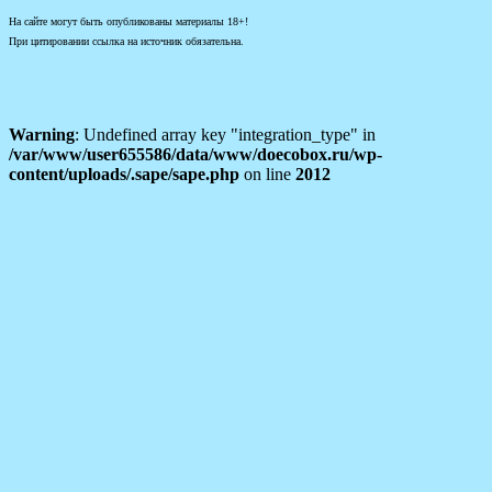
На сайте могут быть опубликованы материалы 18+!
При цитировании ссылка на источник обязательна.
Warning
: Undefined array key "integration_type" in
/var/www/user655586/data/www/doecobox.ru/wp-
content/uploads/.sape/sape.php
on line
2012