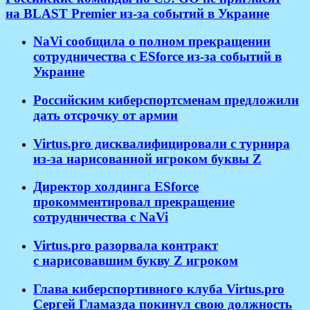
на BLAST Premier из-за событий в Украине
NaVi сообщила о полном прекращении
сотрудничества с ESforce из-за событий в
Украине
Российским киберспортсменам предложили
дать отсрочку от армии
Virtus.pro дисквалифицировали с турнира
из-за нарисованной игроком буквы Z
Директор холдинга ESforce
прокомментировал прекращение
сотрудничества с NaVi
​Virtus.pro разорвала контракт
с нарисовавшим букву Z игроком
Глава киберспортивного клуба Virtus.pro
Сергей Гламазда покинул свою должность