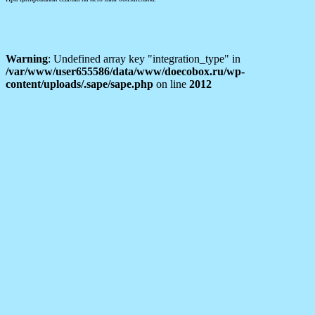
Warning
: Undefined array key "integration_type" in
/var/www/user655586/data/www/doecobox.ru/wp-
content/uploads/.sape/sape.php
on line
2012