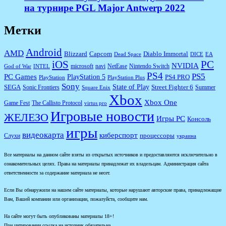
на турнире PGL Major Antwerp 2022
Метки
Android
AMD
Diablo Immortal
Blizzard
Capcom
Dead Space
DICE
EA
iOS
PC
NVIDIA
microsoft
navi
NetEase
Nintendo Switch
God of War
INTEL
PS4
PS5
PC Games
PlayStation 5
PS4 PRO
PlayStation
PlayStation Plus
Sony
State of Play
Street Fighter 6
SEGA
Sonic Frontiers
Summer
Square Enix
Xbox
Xbox One
Game Fest
The Callisto Protocol
virtus pro
Игровые новости
ЖЕЛЕЗО
Игры PC
Консоль
игры
видеокарта
киберспорт
процессоры
Слухи
украина
Все материалы на данном сайте взяты из открытых источников и предоставляются исключительно в
ознакомительных целях. Права на материалы принадлежат их владельцам. Администрация сайта
ответственности за содержание материала не несет.
Если Вы обнаружили на нашем сайте материалы, которые нарушают авторские права, принадлежащие
Вам, Вашей компании или организации, пожалуйста, сообщите нам.
На сайте могут быть опубликованы материалы 18+!
При цитировании ссылка на источник обязательна.