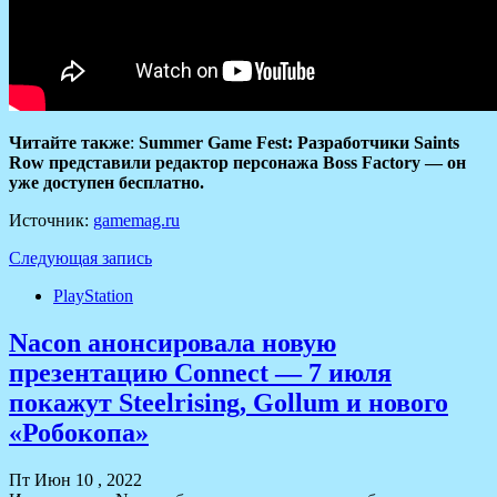
Читайте также
:
Summer Game Fest: Разработчики Saints
Row представили редактор персонажа Boss Factory — он
уже доступен бесплатно.
Источник:
gamemag.ru
Следующая запись
PlayStation
Nacon анонсировала новую
презентацию Connect — 7 июля
покажут Steelrising, Gollum и нового
«Робокопа»
Пт Июн 10 , 2022