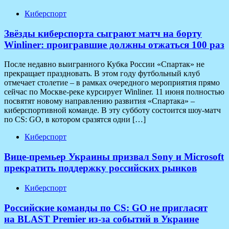
Киберспорт
Звёзды киберспорта сыграют матч на борту
Winliner: проигравшие должны отжаться 100 раз
После недавно выигранного Кубка России «Спартак» не
прекращает праздновать. В этом году футбольный клуб
отмечает столетие – в рамках очередного мероприятия прямо
сейчас по Москве-реке курсирует Winliner. 11 июня полностью
посвятят новому направлению развития «Спартака» –
киберспортивной команде. В эту субботу состоится шоу-матч
по CS: GO, в котором сразятся одни […]
Киберспорт
Вице-премьер Украины призвал Sony и Microsoft
прекратить поддержку российских рынков
Киберспорт
Российские команды по CS: GO не пригласят
на BLAST Premier из-за событий в Украине