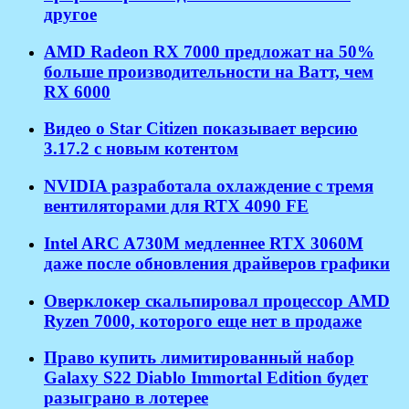
другое
AMD Radeon RX 7000 предложат на 50%
больше производительности на Ватт, чем
RX 6000
Видео о Star Citizen показывает версию
3.17.2 с новым котентом
NVIDIA разработала охлаждение с тремя
вентиляторами для RTX 4090 FE
Intel ARC A730M медленнее RTX 3060M
даже после обновления драйверов графики
Оверклокер скальпировал процессор AMD
Ryzen 7000, которого еще нет в продаже
Право купить лимитированный набор
Galaxy S22 Diablo Immortal Edition будет
разыграно в лотерее