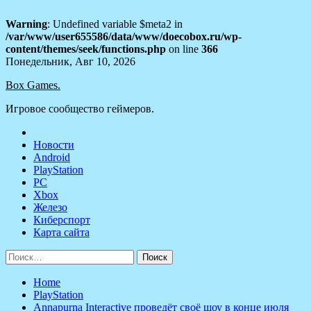
Warning
: Undefined variable $meta2 in
/var/www/user655586/data/www/doecobox.ru/wp-
content/themes/seek/functions.php
on line
366
Skip
Понедельник, Авг 10, 2026
to
Box Games.
content
Игровое сообщество геймеров.
Новости
Android
PlayStation
PC
Xbox
Железо
Киберспорт
Карта сайта
Найти:
Home
PlayStation
Annapurna Interactive проведёт своё шоу в конце июля