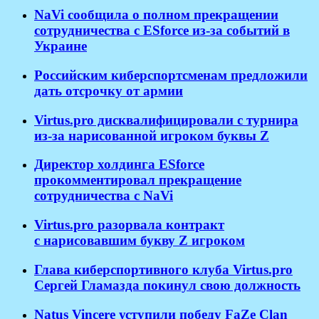
NaVi сообщила о полном прекращении
сотрудничества с ESforce из-за событий в
Украине
Российским киберспортсменам предложили
дать отсрочку от армии
Virtus.pro дисквалифицировали с турнира
из-за нарисованной игроком буквы Z
Директор холдинга ESforce
прокомментировал прекращение
сотрудничества с NaVi
​Virtus.pro разорвала контракт
с нарисовавшим букву Z игроком
Глава киберспортивного клуба Virtus.pro
Сергей Гламазда покинул свою должность
Natus Vincere уступили победу FaZe Clan