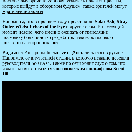
московскому времени 28 июля.
Издатель покажет проекты,
которые выйдут в обозримом будущем, также зрителей могут
ждать некие анонсы
.
Напомним, что в прошлом году представили
Solar Ash
,
Stray
,
Outer Wilds: Echoes of the Eye
и другие игры. В настоящий
момент неясно, чего именно ожидать от трансляции,
поскольку большинство разработок издательства было
показано на сторонних шоу.
Видимо, у Annapurna Interactive ещё остались тузы в рукаве.
Например, от внутренней студии, в которую недавно перешли
руководители Solar Ash. Также по сети ходит слух о том, что
издательство занимается
эпизодическим спин-оффом Silent
Hill
.