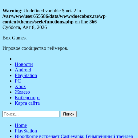
Warning
: Undefined variable $meta2 in
/var/www/user655586/data/www/doecobox.ru/wp-
content/themes/seek/functions.php
on line
366
Skip
Суббота, Авг 8, 2026
to
Box Games.
content
Игровое сообщество геймеров.
Новости
Android
PlayStation
PC
Xbox
Железо
Киберспорт
Карта сайта
Найти:
Home
PlayStation
Bloodborne встречает Castlevania: Геймпейлный трейлер