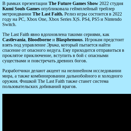
В рамках презентации
The Future Games Show
2022 студия
Kumi Souls Games
опубликовала геймплейный трейлер
метроидвании
The Last Faith.
Релиз игры состоится в 2022
году на PC, Xbox One, Xbox Series X|S. PS4, PS5 и Nintendo
Switch.
The Last Faith явно вдохновлена такими сериями, как
Castlevania
,
Bloodborne
и
Blasphemous
. Игрокам предстоит
взять под управление
Эрика
, который пытается найти
спасение от опасного недуга. Ему приходится отправиться в
проклятое приключение, вступить в бой с опасными
существами и повстречать древних богов.
Разработчики делают акцент на нелинейном исследовании
мира, а также комбинировании дальнобойного и холодного
оружия. Фишкой The Last Faith также станет система
пользовательских добиваний врагов.