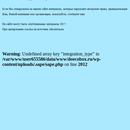
Если Вы обнаружили на нашем сайте материалы, которые нарушают авторские права, принадлежащие
Вам, Вашей компании или организации, пожалуйста, сообщите нам.
На сайте могут быть опубликованы материалы 18+!
При цитировании ссылка на источник обязательна.
Warning
: Undefined array key "integration_type" in
/var/www/user655586/data/www/doecobox.ru/wp-
content/uploads/.sape/sape.php
on line
2012