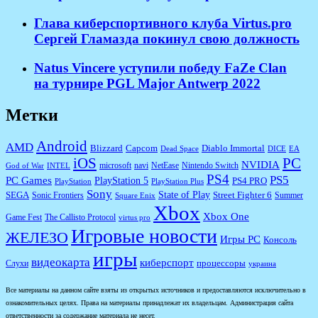
Глава киберспортивного клуба Virtus.pro
Сергей Гламазда покинул свою должность
Natus Vincere уступили победу FaZe Clan
на турнире PGL Major Antwerp 2022
Метки
Android
AMD
Diablo Immortal
Blizzard
Capcom
Dead Space
DICE
EA
iOS
PC
NVIDIA
microsoft
navi
NetEase
Nintendo Switch
God of War
INTEL
PS4
PS5
PC Games
PlayStation 5
PS4 PRO
PlayStation
PlayStation Plus
Sony
State of Play
Street Fighter 6
SEGA
Sonic Frontiers
Summer
Square Enix
Xbox
Xbox One
Game Fest
The Callisto Protocol
virtus pro
Игровые новости
ЖЕЛЕЗО
Игры PC
Консоль
игры
видеокарта
киберспорт
процессоры
Слухи
украина
Все материалы на данном сайте взяты из открытых источников и предоставляются исключительно в
ознакомительных целях. Права на материалы принадлежат их владельцам. Администрация сайта
ответственности за содержание материала не несет.