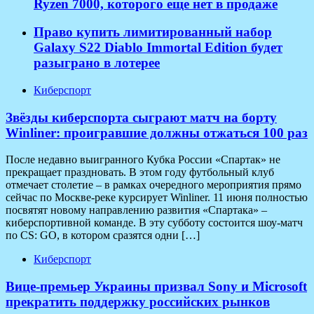
Ryzen 7000, которого еще нет в продаже
Право купить лимитированный набор
Galaxy S22 Diablo Immortal Edition будет
разыграно в лотерее
Киберспорт
Звёзды киберспорта сыграют матч на борту
Winliner: проигравшие должны отжаться 100 раз
После недавно выигранного Кубка России «Спартак» не
прекращает праздновать. В этом году футбольный клуб
отмечает столетие – в рамках очередного мероприятия прямо
сейчас по Москве-реке курсирует Winliner. 11 июня полностью
посвятят новому направлению развития «Спартака» –
киберспортивной команде. В эту субботу состоится шоу-матч
по CS: GO, в котором сразятся одни […]
Киберспорт
Вице-премьер Украины призвал Sony и Microsoft
прекратить поддержку российских рынков