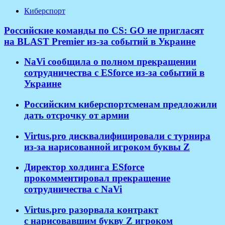
Киберспорт
Российские команды по CS: GO не пригласят
на BLAST Premier из-за событий в Украине
NaVi сообщила о полном прекращении
сотрудничества с ESforce из-за событий в
Украине
Российским киберспортсменам предложили
дать отсрочку от армии
Virtus.pro дисквалифицировали с турнира
из-за нарисованной игроком буквы Z
Директор холдинга ESforce
прокомментировал прекращение
сотрудничества с NaVi
​Virtus.pro разорвала контракт
с нарисовавшим букву Z игроком