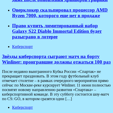
Оверклокер скальпировал процессор AMD
Ryzen 7000, которого еще нет в продаже
Право купить лимитированный набор
Galaxy S22 Diablo Immortal Edition будет
разыграно в лотерее
Киберспорт
Звёзды киберспорта сыграют матч на борту
Winliner: проигравшие должны отжаться 100 раз
После недавно выигранного Кубка России «Спартак» не
прекращает праздновать. В этом году футбольный клуб
отмечает столетие – в рамках очередного мероприятия прямо
сейчас по Москве-реке курсирует Winliner. 11 июня полностью
посвятят новому направлению развития «Спартака» –
киберспортивной команде. В эту субботу состоится шоу-матч
по CS: GO, в котором сразятся одни […]
Киберспорт