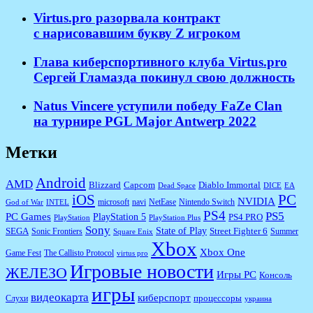
​Virtus.pro разорвала контракт
с нарисовавшим букву Z игроком
Глава киберспортивного клуба Virtus.pro
Сергей Гламазда покинул свою должность
Natus Vincere уступили победу FaZe Clan
на турнире PGL Major Antwerp 2022
Метки
Android
AMD
Diablo Immortal
Blizzard
Capcom
Dead Space
DICE
EA
iOS
PC
NVIDIA
microsoft
navi
NetEase
Nintendo Switch
God of War
INTEL
PS4
PS5
PC Games
PlayStation 5
PS4 PRO
PlayStation
PlayStation Plus
Sony
State of Play
Street Fighter 6
SEGA
Sonic Frontiers
Summer
Square Enix
Xbox
Xbox One
Game Fest
The Callisto Protocol
virtus pro
Игровые новости
ЖЕЛЕЗО
Игры PC
Консоль
игры
видеокарта
киберспорт
процессоры
Слухи
украина