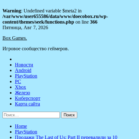
Warning
: Undefined variable $meta2 in
/var/www/user655586/data/www/doecobox.ru/wp-
content/themes/seek/functions.php
on line
366
Skip
Пятница, Авг 7, 2026
to
Box Games.
content
Игровое сообщество геймеров.
Новости
Android
PlayStation
PC
Xbox
Железо
Киберспорт
Карта сайта
Найти:
Home
PlayStation
Продажи The Last of Us: Part II перевалили за 10