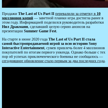
Продажи
The Last of Us Part II
перевалили за отметку в
10
миллионов копий
— заветной планки игра достигла ранее в
этом году. Информацией поделился руководитель разработки
Нил Дракманн
, сделавший целую серию анонсов на
презентации
Summer Game Fest
.
На старте в июне 2020 года
The Last of Us Part II стала
самой быстропродаваемой игрой за всю историю Sony
Interactive Entertainment
, сумев привлечь более 4 миллионов
покупателей по итогам первого уикенда. Однако больше с тех
пор об успехах приключенческого боевика не сообщалось —
сегодняшнее обновление стало первым за два последних года
.