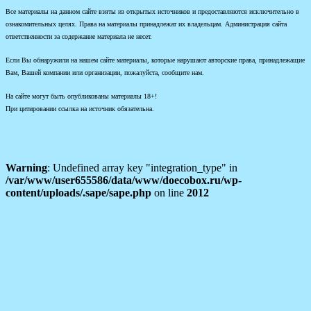
Все материалы на данном сайте взяты из открытых источников и предоставляются исключительно в
ознакомительных целях. Права на материалы принадлежат их владельцам. Администрация сайта
ответственности за содержание материала не несет.
Если Вы обнаружили на нашем сайте материалы, которые нарушают авторские права, принадлежащие
Вам, Вашей компании или организации, пожалуйста, сообщите нам.
На сайте могут быть опубликованы материалы 18+!
При цитировании ссылка на источник обязательна.
Warning
: Undefined array key "integration_type" in
/var/www/user655586/data/www/doecobox.ru/wp-
content/uploads/.sape/sape.php
on line
2012