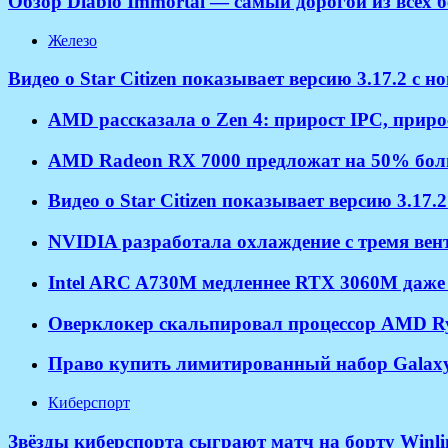
Обзор Diablo Immortal — самый дорогой из всех 
Железо
Видео о Star Citizen показывает версию 3.17.2 с 
AMD рассказала о Zen 4: прирост IPC, приро
AMD Radeon RX 7000 предложат на 50% боль
Видео о Star Citizen показывает версию 3.17.
NVIDIA разработала охлаждение с тремя ве
Intel ARC A730M медленнее RTX 3060M даже
Оверклокер скальпировал процессор AMD Ryz
Право купить лимитированный набор Galaxy S
Киберспорт
Звёзды киберспорта сыграют матч на борту Winl