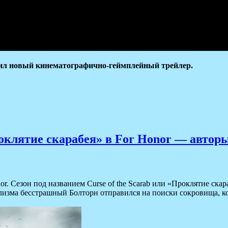
ил новый кинематографично-геймплейный трейлер.
роклятие скарабея» в For Honor — автор
or. Сезон под названием Curse of the Scarab или «Проклятие ска
изма бесстрашный Болторн отправился на поиски сокровища, кот