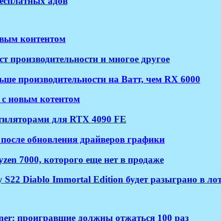
бесплатных адов
новым контентом
ст производительности и многое другое
ше производительности на Ватт, чем RX 6000
2 с новым котентом
нтиляторами для RTX 4090 FE
 после обновления драйверов графики
en 7000, которого еще нет в продаже
22 Diablo Immortal Edition будет разыграно в лот
iner: проигравшие должны отжаться 100 раз