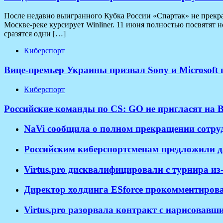
После недавно выигранного Кубка России «Спартак» не прекращ
Москве-реке курсирует Winliner. 11 июня полностью посвятят 
сразятся одни […]
Киберспорт
Вице-премьер Украины призвал Sony и Microsoft
Киберспорт
Российские команды по CS: GO не пригласят на B
NaVi сообщила о полном прекращении сотрудн
Российским киберспортсменам предложили д
Virtus.pro дисквалифицировали с турнира и
Директор холдинга ESforce прокомментирова
​Virtus.pro разорвала контракт с нарисовав