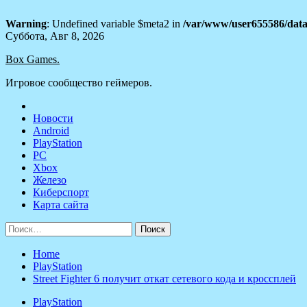
Warning
: Undefined variable $meta2 in
/var/www/user655586/data
Skip
Суббота, Авг 8, 2026
to
Box Games.
content
Игровое сообщество геймеров.
Новости
Android
PlayStation
PC
Xbox
Железо
Киберспорт
Карта сайта
Найти:
Home
PlayStation
Street Fighter 6 получит откат сетевого кода и кроссплей
PlayStation