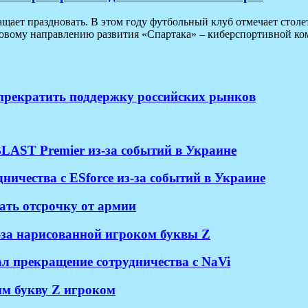
ает праздновать. В этом году футбольный клуб отмечает столет
новому направлению развития «Спартака» – киберспортивной ком
 прекратить поддержку российских рынков
LAST Premier из-за событий в Украине
ичества с ESforce из-за событий в Украине
ать отсрочку от армии
з-за нарисованной игроком буквы Z
л прекращение сотрудничества с NaVi
шим букву Z игроком