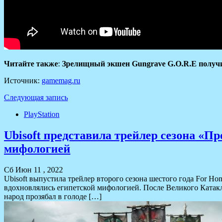
Читайте также
:
Зрелищный экшен Gungrave G.O.R.E получ
Источник:
gamemag.ru
Следующая запись
PlayStation
Ubisoft представила трейлер сезона «П
мифологией
Сб Июн 11 , 2022
Ubisoft выпустила трейлер второго сезона шестого года For Hon
вдохновлялись египетской мифологией. После Великого Катакл
народ прозябал в голоде […]