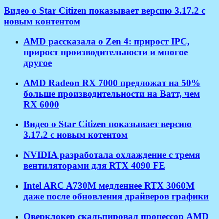
Видео о Star Citizen показывает версию 3.17.2 с
новым контентом
AMD рассказала о Zen 4: прирост IPC,
прирост производительности и многое
другое
AMD Radeon RX 7000 предложат на 50%
больше производительности на Ватт, чем
RX 6000
Видео о Star Citizen показывает версию
3.17.2 с новым котентом
NVIDIA разработала охлаждение с тремя
вентиляторами для RTX 4090 FE
Intel ARC A730M медленнее RTX 3060M
даже после обновления драйверов графики
Оверклокер скальпировал процессор AMD