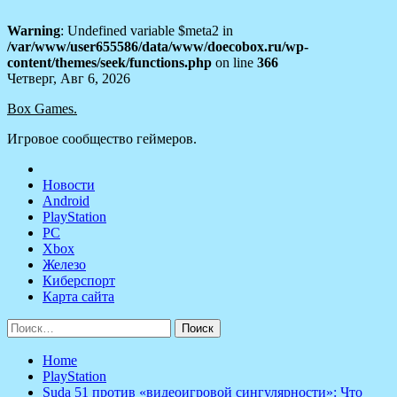
Warning
: Undefined variable $meta2 in
/var/www/user655586/data/www/doecobox.ru/wp-
content/themes/seek/functions.php
on line
366
Skip
Четверг, Авг 6, 2026
to
Box Games.
content
Игровое сообщество геймеров.
Новости
Android
PlayStation
PC
Xbox
Железо
Киберспорт
Карта сайта
Найти:
Home
PlayStation
Suda 51 против «видеоигровой сингулярности»: Что