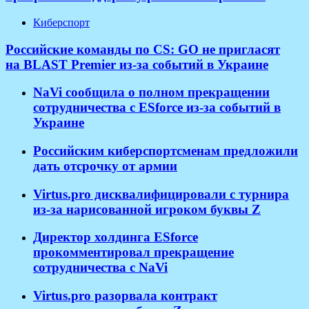
Киберспорт
Российские команды по CS: GO не пригласят
на BLAST Premier из-за событий в Украине
NaVi сообщила о полном прекращении
сотрудничества с ESforce из-за событий в
Украине
Российским киберспортсменам предложили
дать отсрочку от армии
Virtus.pro дисквалифицировали с турнира
из-за нарисованной игроком буквы Z
Директор холдинга ESforce
прокомментировал прекращение
сотрудничества с NaVi
​Virtus.pro разорвала контракт