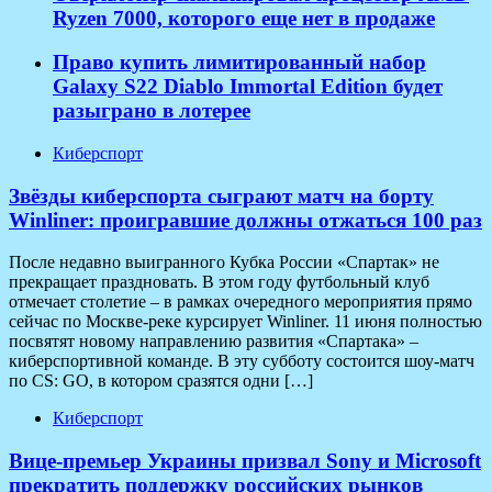
Ryzen 7000, которого еще нет в продаже
Право купить лимитированный набор
Galaxy S22 Diablo Immortal Edition будет
разыграно в лотерее
Киберспорт
Звёзды киберспорта сыграют матч на борту
Winliner: проигравшие должны отжаться 100 раз
После недавно выигранного Кубка России «Спартак» не
прекращает праздновать. В этом году футбольный клуб
отмечает столетие – в рамках очередного мероприятия прямо
сейчас по Москве-реке курсирует Winliner. 11 июня полностью
посвятят новому направлению развития «Спартака» –
киберспортивной команде. В эту субботу состоится шоу-матч
по CS: GO, в котором сразятся одни […]
Киберспорт
Вице-премьер Украины призвал Sony и Microsoft
прекратить поддержку российских рынков