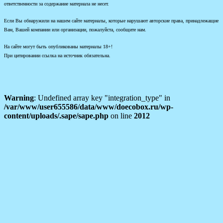
ответственности за содержание материала не несет.
Если Вы обнаружили на нашем сайте материалы, которые нарушают авторские права, принадлежащие
Вам, Вашей компании или организации, пожалуйста, сообщите нам.
На сайте могут быть опубликованы материалы 18+!
При цитировании ссылка на источник обязательна.
Warning
: Undefined array key "integration_type" in
/var/www/user655586/data/www/doecobox.ru/wp-
content/uploads/.sape/sape.php
on line
2012