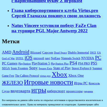
с нарисовавшим букву Z игроком
Глава киберспортивного клуба Virtus.pro
Сергей Гламазда покинул свою должность
Natus Vincere уступили победу FaZe Clan
на турнире PGL Major Antwerp 2022
Метки
Android
AMD
Diablo Immortal
Blizzard
Capcom
Dead Space
DICE
EA
iOS
PC
NVIDIA
microsoft
navi
NetEase
Nintendo Switch
God of War
INTEL
PS4
PS5
PC Games
PlayStation 5
PS4 PRO
PlayStation
PlayStation Plus
Sony
State of Play
Street Fighter 6
SEGA
Sonic Frontiers
Summer
Square Enix
Xbox
Xbox One
Game Fest
The Callisto Protocol
virtus pro
Игровые новости
ЖЕЛЕЗО
Игры PC
Консоль
игры
видеокарта
киберспорт
процессоры
Слухи
украина
Все материалы на данном сайте взяты из открытых источников и предоставляются исключительно в
ознакомительных целях. Права на материалы принадлежат их владельцам. Администрация сайта