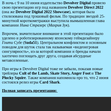
В ночь с 9 на 10 июня издательство
Devolver Digital
провело
свою презентацию игр под названием
Devolver Direct 2022
(она же
Devolver Digital 2022 Showcase
), которая была
стилизована под трэшовый фильм. По традиции звездой 25-
минутной короткометражки выступила вымышленная глава
компании
Нина Стразерс
(
Махрия Зук
).
Впрочем, значительное внимание в этой презентации было
уделено и роботизированному японскому геймдизайнеру
Гоити Суде
(
Suda51
). Центральном конфликтом и основным
поводом для шуток стала так называемая «видеоигровая
сингулярность», из-за которой компании и бренды начали
хаотично поглощать друг друга, создавая абсурдные
метавселенные.
Про игры в Devolver Digital тоже не забыли, показав новые
трейлеры
Cult of the Lamb, Skate Story, Anger Foot
и
The
Plucky Squire
. Также компания напомнила про то, что 2 июня
состоялся релиз игры
Card Shark
.
Полная записать презентации: