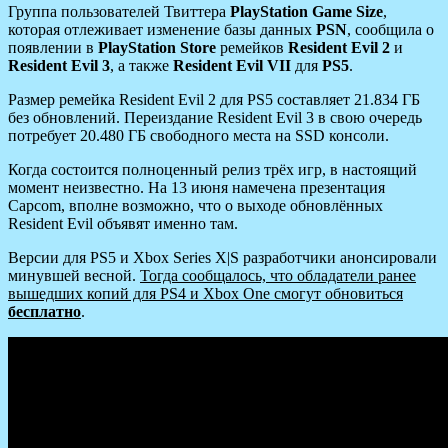
Группа пользователей Твиттера
PlayStation Game Size
,
которая отлеживает изменение базы данных
PSN
, сообщила о
появлении в
PlayStation Store
ремейков
Resident Evil 2
и
Resident Evil 3
, а также
Resident Evil VII
для
PS5
.
Размер ремейка Resident Evil 2 для PS5 составляет 21.834 ГБ
без обновлений. Переиздание Resident Evil 3 в свою очередь
потребует 20.480 ГБ свободного места на SSD консоли.
Когда состоится полноценный релиз трёх игр, в настоящий
момент неизвестно. На 13 июня намечена презентация
Capcom, вполне возможно, что о выходе обновлённых
Resident Evil объявят именно там.
Версии для PS5 и Xbox Series X|S разработчики анонсировали
минувшей весной.
Тогда сообщалось, что обладатели ранее
вышедших копий для PS4 и Xbox One смогут обновиться
бесплатно
.