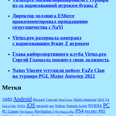
из-за нарисованной игроком буквы Z
Директор холдинга ESforce
прокомментировал прекращение
сотрудничества с NaVi
​Virtus.pro разорвала контракт
с нарисовавшим букву Z игроком
Глава киберспортивного клуба Virtus.pro
Сергей Гламазда покинул свою должность
Natus Vincere уступили победу FaZe Clan
на турнире PGL Major Antwerp 2022
Метки
Android
AMD
Diablo Immortal
Blizzard
Capcom
Dead Space
DICE
EA
iOS
PC
NVIDIA
microsoft
navi
NetEase
Nintendo Switch
God of War
INTEL
PS4
PS5
PC Games
PlayStation 5
PS4 PRO
PlayStation
PlayStation Plus