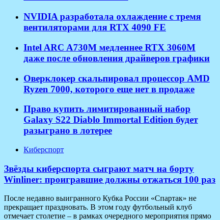
NVIDIA разработала охлаждение с тремя
вентиляторами для RTX 4090 FE
Intel ARC A730M медленнее RTX 3060M
даже после обновления драйверов графики
Оверклокер скальпировал процессор AMD
Ryzen 7000, которого еще нет в продаже
Право купить лимитированный набор
Galaxy S22 Diablo Immortal Edition будет
разыграно в лотерее
Киберспорт
Звёзды киберспорта сыграют матч на борту
Winliner: проигравшие должны отжаться 100 раз
После недавно выигранного Кубка России «Спартак» не
прекращает праздновать. В этом году футбольный клуб
отмечает столетие – в рамках очередного мероприятия прямо