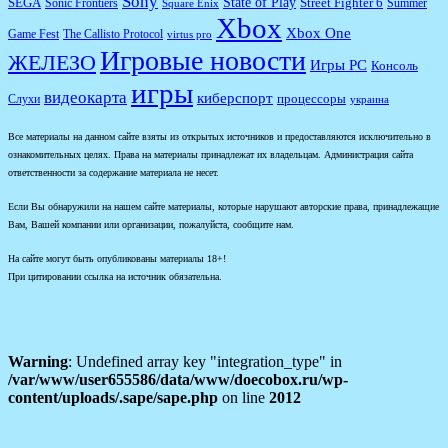
Sony
State of Play
Street Fighter 6
SEGA
Sonic Frontiers
Summer
Square Enix
Xbox
Xbox One
Game Fest
The Callisto Protocol
virtus pro
Игровые новости
ЖЕЛЕЗО
Игры PC
Консоль
игры
видеокарта
киберспорт
процессоры
Слухи
украина
Все материалы на данном сайте взяты из открытых источников и предоставляются исключительно в
ознакомительных целях. Права на материалы принадлежат их владельцам. Администрация сайта
ответственности за содержание материала не несет.
Если Вы обнаружили на нашем сайте материалы, которые нарушают авторские права, принадлежащие
Вам, Вашей компании или организации, пожалуйста, сообщите нам.
На сайте могут быть опубликованы материалы 18+!
При цитировании ссылка на источник обязательна.
Warning
: Undefined array key "integration_type" in
/var/www/user655586/data/www/doecobox.ru/wp-
content/uploads/.sape/sape.php
on line
2012