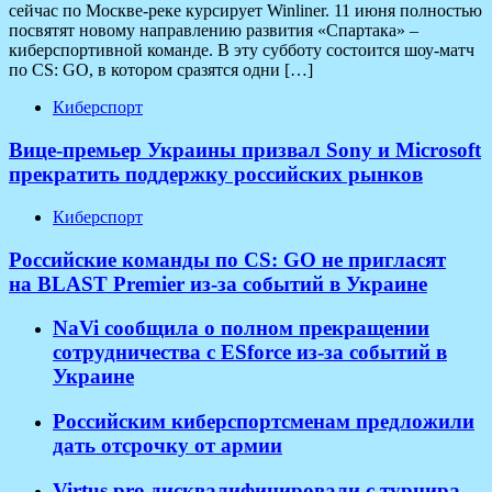
сейчас по Москве-реке курсирует Winliner. 11 июня полностью
посвятят новому направлению развития «Спартака» –
киберспортивной команде. В эту субботу состоится шоу-матч
по CS: GO, в котором сразятся одни […]
Киберспорт
Вице-премьер Украины призвал Sony и Microsoft
прекратить поддержку российских рынков
Киберспорт
Российские команды по CS: GO не пригласят
на BLAST Premier из-за событий в Украине
NaVi сообщила о полном прекращении
сотрудничества с ESforce из-за событий в
Украине
Российским киберспортсменам предложили
дать отсрочку от армии
Virtus.pro дисквалифицировали с турнира