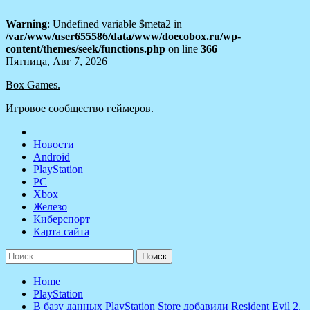
Warning
: Undefined variable $meta2 in
/var/www/user655586/data/www/doecobox.ru/wp-
content/themes/seek/functions.php
on line
366
Skip
Пятница, Авг 7, 2026
to
Box Games.
content
Игровое сообщество геймеров.
Новости
Android
PlayStation
PC
Xbox
Железо
Киберспорт
Карта сайта
Найти:
Home
PlayStation
В базу данных PlayStation Store добавили Resident Evil 2,