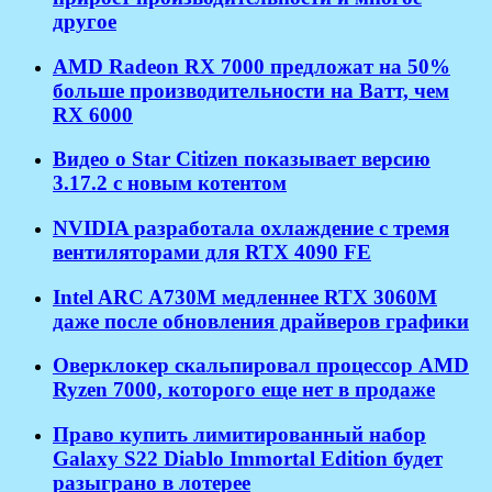
другое
AMD Radeon RX 7000 предложат на 50%
больше производительности на Ватт, чем
RX 6000
Видео о Star Citizen показывает версию
3.17.2 с новым котентом
NVIDIA разработала охлаждение с тремя
вентиляторами для RTX 4090 FE
Intel ARC A730M медленнее RTX 3060M
даже после обновления драйверов графики
Оверклокер скальпировал процессор AMD
Ryzen 7000, которого еще нет в продаже
Право купить лимитированный набор
Galaxy S22 Diablo Immortal Edition будет
разыграно в лотерее