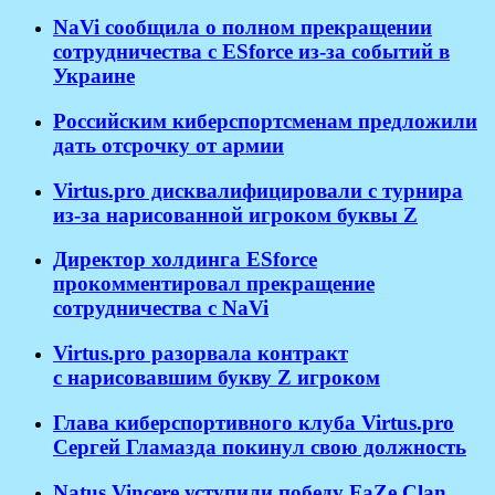
NaVi сообщила о полном прекращении
сотрудничества с ESforce из-за событий в
Украине
Российским киберспортсменам предложили
дать отсрочку от армии
Virtus.pro дисквалифицировали с турнира
из-за нарисованной игроком буквы Z
Директор холдинга ESforce
прокомментировал прекращение
сотрудничества с NaVi
​Virtus.pro разорвала контракт
с нарисовавшим букву Z игроком
Глава киберспортивного клуба Virtus.pro
Сергей Гламазда покинул свою должность
Natus Vincere уступили победу FaZe Clan