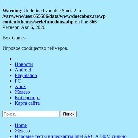
Warning
: Undefined variable $meta2 in
/var/www/user655586/data/www/doecobox.ru/wp-
content/themes/seek/functions.php
on line
366
Skip
Четверг, Авг 6, 2026
to
Box Games.
content
Игровое сообщество геймеров.
Новости
Android
PlayStation
PC
Xbox
Железо
Киберспорт
Карта сайта
Найти:
Home
Железо
Игровые тесты видеокарты Intel ARC A730M сильно