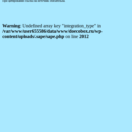
При цитировании ссылка на источник обязательна.
Warning
: Undefined array key "integration_type" in
/var/www/user655586/data/www/doecobox.ru/wp-
content/uploads/.sape/sape.php
on line
2012