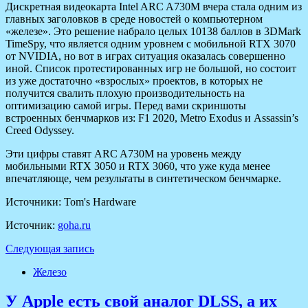
Дискретная видеокарта Intel ARC A730M вчера стала одним из
главных заголовков в среде новостей о компьютерном
«железе». Это решение набрало целых 10138 баллов в 3DMark
TimeSpy, что является одним уровнем с мобильной RTX 3070
от NVIDIA, но вот в играх ситуация оказалась совершенно
иной. Список протестированных игр не большой, но состоит
из уже достаточно «взрослых» проектов, в которых не
получится свалить плохую производительность на
оптимизацию самой игры. Перед вами скриншоты
встроенных бенчмарков из: F1 2020, Metro Exodus и Assassin’s
Creed Odyssey.
Эти цифры ставят ARC A730M на уровень между
мобильными RTX 3050 и RTX 3060, что уже куда менее
впечатляюще, чем результаты в синтетическом бенчмарке.
Источники: Tom's Hardware
Источник:
goha.ru
Следующая запись
Железо
У Apple есть свой аналог DLSS, а их