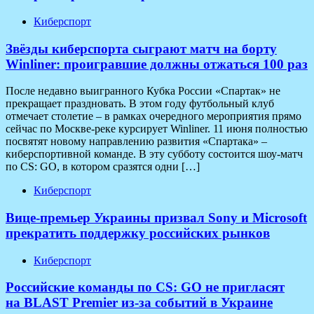
Киберспорт
Звёзды киберспорта сыграют матч на борту
Winliner: проигравшие должны отжаться 100 раз
После недавно выигранного Кубка России «Спартак» не
прекращает праздновать. В этом году футбольный клуб
отмечает столетие – в рамках очередного мероприятия прямо
сейчас по Москве-реке курсирует Winliner. 11 июня полностью
посвятят новому направлению развития «Спартака» –
киберспортивной команде. В эту субботу состоится шоу-матч
по CS: GO, в котором сразятся одни […]
Киберспорт
Вице-премьер Украины призвал Sony и Microsoft
прекратить поддержку российских рынков
Киберспорт
Российские команды по CS: GO не пригласят
на BLAST Premier из-за событий в Украине