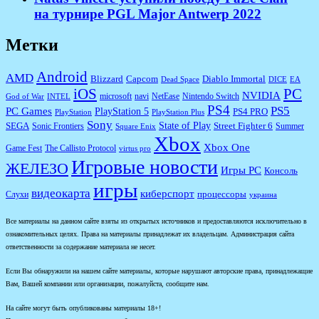
на турнире PGL Major Antwerp 2022
Метки
Android
AMD
Diablo Immortal
Blizzard
Capcom
Dead Space
DICE
EA
iOS
PC
NVIDIA
microsoft
navi
NetEase
Nintendo Switch
God of War
INTEL
PS4
PS5
PC Games
PlayStation 5
PS4 PRO
PlayStation
PlayStation Plus
Sony
State of Play
Street Fighter 6
SEGA
Sonic Frontiers
Summer
Square Enix
Xbox
Xbox One
Game Fest
The Callisto Protocol
virtus pro
Игровые новости
ЖЕЛЕЗО
Игры PC
Консоль
игры
видеокарта
киберспорт
процессоры
Слухи
украина
Все материалы на данном сайте взяты из открытых источников и предоставляются исключительно в
ознакомительных целях. Права на материалы принадлежат их владельцам. Администрация сайта
ответственности за содержание материала не несет.
Если Вы обнаружили на нашем сайте материалы, которые нарушают авторские права, принадлежащие
Вам, Вашей компании или организации, пожалуйста, сообщите нам.
На сайте могут быть опубликованы материалы 18+!